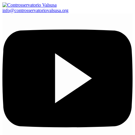
info@controsservatoriovalsusa.org