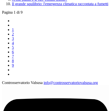
Il grande squilibrio: l'emergenza climatica raccontata a fumetti
Pagina 1 di 9
1
2
3
4
5
6
7
8
9
Controsservatorio Valsusa
info@controsservatoriovalsusa.org