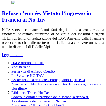
Refuse d'entrée. Vietato l’ingresso in
Francia ai No Tav
Nelle scorse settimane alcuni fatti degni di nota concorrono a
smontare l’ostentato ottimismo di Salvini e dei massimi dirigenti
TELT sui tempi di realizzazione del TAV. Arrivano dalla Francia e
preoccupano chi, dalle nostre parti, si affanna a dipingere una strada
tutta in discesa al di là delle Alpi.
Leggi tutto …
2043: ritorno al futuro
Voci narranti
Per la vita di Alfredo Cospito
La Svezia è NO TAV
Associazione a resistere - Proteggiamo la protesta
Assange e la libertà di espressione tra democrazia, dissenso e
pluralismo
Biblioteca Tracce No Tav
Contro la criminalizzazione del dissenso, a fianco di
Askatasuna e del movimento No Tav
A che punto è il Tav Torino-Lione?