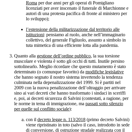
Roma
per due anni per gli operai di Pomigliano
licenziati per aver inscenato il funerale di Marchionne e
autori di una protesta pacifica di fronte al ministero per
lo sviluppo);
l’estensione della militarizzazione dal territorio alle
istituzioni
: pensiamo al ruolo, anche nell’immaginario
collettivo, del generale Figliuolo, assunto a simbolo in
tuta mimetica di una efficiente lotta alla pandemia.
Quanto alla
gestione dell’ordine pubblico
, la sua torsione
muscolare e violenta è sotto gli occhi di tutti. Inutile persino
sottolinearlo. Meglio ricordare che questo mutamento è stato
determinato (o comunque favorito) da
modifiche legislative
che hanno segnato il nostro sistema invertendo la tendenza
culminata nella depenalizzazione del 1999. Si è partiti nel
2009 con la nuova penalizzazione dell’oltraggio per arrivare
sino ai vari decreti che hanno trasformato i sindaci in sceriffi
e, poi, ai decreti sicurezza di Salvini (contestati, a ragione, per
le norme in tema di immigrazione, ma
passati sotto silenzio
per quelle sul conflitto sociale
):
con il
decreto legge n. 113/2018
(primo decreto Salvini)
viene ripristinato in toto (salvo il caso, introdotto in sede
di conversione, di ostruzione stradale realizzata con il