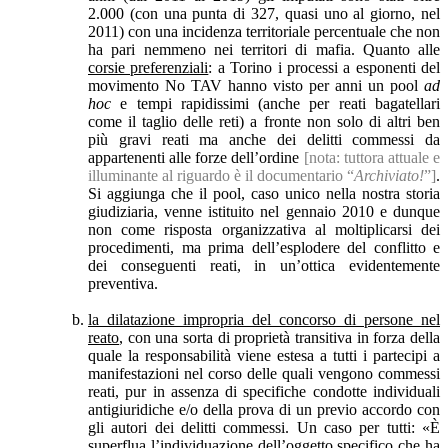
2.000 (con una punta di 327, quasi uno al giorno, nel
2011) con una incidenza territoriale percentuale che non
ha pari nemmeno nei territori di mafia. Quanto alle
corsie preferenziali
: a Torino i processi a esponenti del
movimento No TAV hanno visto per anni un pool
ad
hoc
e tempi rapidissimi (anche per reati bagatellari
come il taglio delle reti) a fronte non solo di altri ben
più gravi reati ma anche dei delitti commessi da
appartenenti alle forze dell’ordine
[nota: tuttora attuale e
illuminante al riguardo è il documentario “
Archiviato!
”]
.
Si aggiunga che il pool, caso unico nella nostra storia
giudiziaria, venne istituito nel gennaio 2010 e dunque
non come risposta organizzativa al moltiplicarsi dei
procedimenti, ma prima dell’esplodere del conflitto e
dei conseguenti reati, in un’ottica evidentemente
preventiva.
la dilatazione impropria del concorso di persone nel
reato
, con una sorta di proprietà transitiva in forza della
quale la responsabilità viene estesa a tutti i partecipi a
manifestazioni nel corso delle quali vengono commessi
reati, pur in assenza di specifiche condotte individuali
antigiuridiche e/o della prova di un previo accordo con
gli autori dei delitti commessi. Un caso per tutti: «È
superflua l’individuazione dell’oggetto specifico che ha