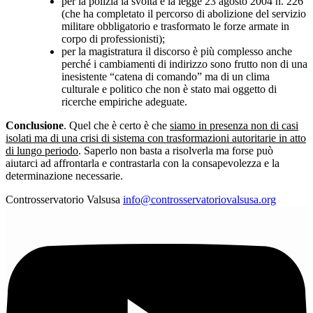
per la polizia la svolta è la legge 23 agosto 2004 n. 226
(che ha completato il percorso di abolizione del servizio
militare obbligatorio e trasformato le forze armate in
corpo di professionisti);
per la magistratura il discorso è più complesso anche
perché i cambiamenti di indirizzo sono frutto non di una
inesistente “catena di comando” ma di un clima
culturale e politico che non è stato mai oggetto di
ricerche empiriche adeguate.
Conclusione
. Quel che è certo è che
siamo in presenza non di casi
isolati ma di una crisi di sistema con trasformazioni autoritarie in atto
di lungo periodo
. Saperlo non basta a risolverla ma forse può
aiutarci ad affrontarla e contrastarla con la consapevolezza e la
determinazione necessarie.
Controsservatorio Valsusa
info@controsservatoriovalsusa.org