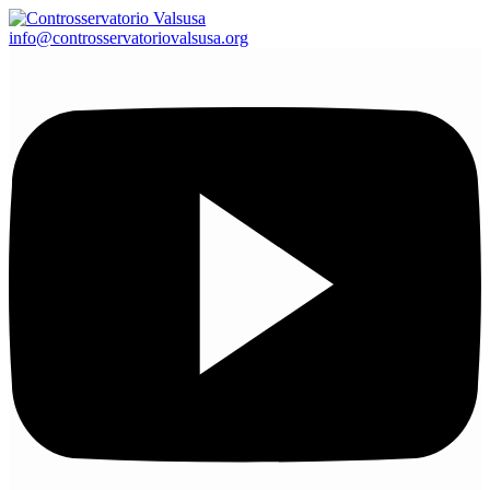
info@controsservatoriovalsusa.org