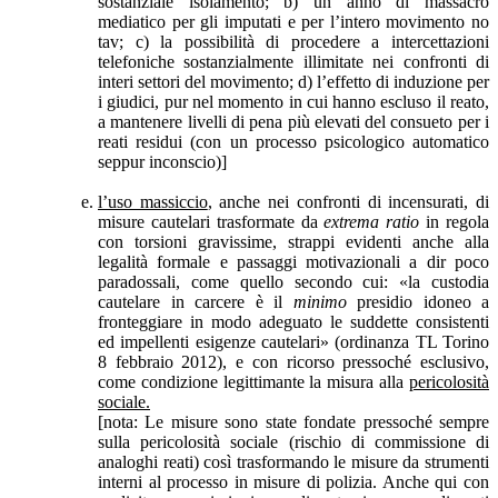
sostanziale isolamento; b) un anno di massacro
mediatico per gli imputati e per l’intero movimento no
tav; c) la possibilità di procedere a intercettazioni
telefoniche sostanzialmente illimitate nei confronti di
interi settori del movimento; d) l’effetto di induzione per
i giudici, pur nel momento in cui hanno escluso il reato,
a mantenere livelli di pena più elevati del consueto per i
reati residui (con un processo psicologico automatico
seppur inconscio)]
l’uso massiccio
, anche nei confronti di incensurati, di
misure cautelari trasformate da
extrema ratio
in regola
con torsioni gravissime, strappi evidenti anche alla
legalità formale e passaggi motivazionali a dir poco
paradossali, come quello secondo cui: «la custodia
cautelare in carcere è il
minimo
presidio idoneo a
fronteggiare in modo adeguato le suddette consistenti
ed impellenti esigenze cautelari» (ordinanza TL Torino
8 febbraio 2012), e con ricorso pressoché esclusivo,
come condizione legittimante la misura alla
pericolosità
sociale.
[nota: Le misure sono state fondate pressoché sempre
sulla pericolosità sociale (rischio di commissione di
analoghi reati) così trasformando le misure da strumenti
interni al processo in misure di polizia. Anche qui con