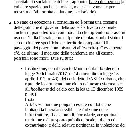
accettabilità sociale che delinea, appunto,
l’area del nemico
(a
cui dare spazio, anche sui media, ma esclusivamente per
mostrarne l’abnormità e, dunque, per isolarlo).
Lo stato di eccezione si consolida
ed è ormai una costante
delle politiche di governo della società a livello nazionale
anche sul piano teorico (con modalità che riprendono prassi in
uso nell’Italia liberale, con le ripetute dichiarazioni di stato di
assedio in aree specifiche del territorio comportanti il
passaggio dei poteri amministrativi all’esercito). Ovviamente
c’è, da ultimo, il macigno della pandemia ma gli esempi
possibili sono molti. Due su tutti:
l’istituzione, con il decreto Minniti-Orlando (decreto
legge 20 febbraio 2017, n. 14 convertito in legge 18
aprile 1917, n. 48), del cosiddetto
DASPO urbano
, che
riprende lo strumento introdotto nel nostro sistema per
gli
hooligans
del calcio con la legge 13 dicembre 1989
n. 401
[nota:
Art. 9: «Chiunque ponga in essere condotte che
limitano la libera accessibilità e fruizione delle
infrastrutture, fisse e mobili, ferroviarie, aeroportuali,
marittime e di trasporto pubblico locale, urbano ed
extraurbano, e delle relative pertinenze in violazione dei