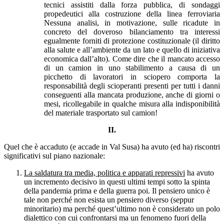
tecnici assistiti dalla forza pubblica, di sondaggi
propedeutici alla costruzione della linea ferroviaria
Nessuna analisi, in motivazione, sulle ricadute in
concreto del doveroso bilanciamento tra interessi
egualmente forniti di protezione costituzionale (il diritto
alla salute e all’ambiente da un lato e quello di iniziativa
economica dall’alto). Come dire che il mancato accesso
di un camion in uno stabilimento a causa di un
picchetto di lavoratori in sciopero comporta la
responsabilità degli scioperanti presenti per tutti i danni
conseguenti alla mancata produzione, anche di giorni o
mesi, ricollegabile in qualche misura alla indisponibilità
del materiale trasportato sul camion!
II.
Quel che è accaduto (e accade in Val Susa) ha avuto (ed ha) riscontri
significativi sul piano nazionale:
La saldatura tra media, politica e apparati repressivi
ha avuto
un incremento decisivo in questi ultimi tempi sotto la spinta
della pandemia prima e della guerra poi. Il pensiero unico è
tale non perché non esista un pensiero diverso (seppur
minoritario) ma perché quest’ultimo non è considerato un polo
dialettico con cui confrontarsi ma un fenomeno fuori della