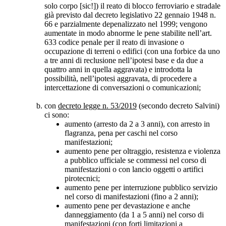
solo corpo [sic!]) il reato di blocco ferroviario e stradale
già previsto dal decreto legislativo 22 gennaio 1948 n.
66 e parzialmente depenalizzato nel 1999; vengono
aumentate in modo abnorme le pene stabilite nell’art.
633 codice penale per il reato di invasione o
occupazione di terreni o edifici (con una forbice da uno
a tre anni di reclusione nell’ipotesi base e da due a
quattro anni in quella aggravata) e introdotta la
possibilità, nell’ipotesi aggravata, di procedere a
intercettazione di conversazioni o comunicazioni;
con
decreto legge n. 53/2019
(secondo decreto Salvini)
ci sono:
aumento (arresto da 2 a 3 anni), con arresto in
flagranza, pena per caschi nel corso
manifestazioni;
aumento pene per oltraggio, resistenza e violenza
a pubblico ufficiale se commessi nel corso di
manifestazioni o con lancio oggetti o artifici
pirotecnici;
aumento pene per interruzione pubblico servizio
nel corso di manifestazioni (fino a 2 anni);
aumento pene per devastazione e anche
danneggiamento (da 1 a 5 anni) nel corso di
manifestazioni (con forti limitazioni a