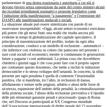
parlamentare di
una destra reazionaria e autoritaria a cui già si
devono (invero senza opposizione da parte del centro sinistra) alcuni
dei ricordati irrigidimenti normativi e proposte legislative come
l’istituzione della manifestazioni “a pagamento” e l’estensione del
DASPO alle manifestazioni sindacali e sociali.
La situazione attuale può essere sintetizzata con parole di un
osservatore insospettabile: «Oggi, alcuni settori economici esercitano
più potere che gli stessi Stati: una realtà che risulta ancora più
evidente in tempi di globalizzazione del capitale speculativo. Il
principio di massimizzazione del profitto, isolato da ogni altra
considerazione, conduce a un modello di esclusione – automatico! ‒
che infierisce con violenza su coloro che patiscono nel presente i
suoi costi sociali ed economici, mentre si condannano le generazioni
future a pagarne i costi ambientali. La prima cosa che dovrebbero
chiedersi i giuristi oggi è che cosa poter fare con il proprio sapere
per contrastare questo fenomeno, che mette a rischio le istituzioni
democratiche e lo stesso sviluppo dell’umanità. In concreto, la sfida
presente per ogni penalista è quella di contenere l’irrazionalità
punitiva, che si manifesta, tra l’altro, in reclusioni di massa,
affollamento e torture nelle prigioni, arbitrio e abusi delle forze di
sicurezza, espansione dell’ambito della penalità, la criminalizzazione
della protesta sociale, l’abuso della reclusione preventiva e il ripudio
delle più elementari garanzie penali e processuali» (papa di Roma
che, nel Discorso ai partecipanti al XX Congresso mondiale
dell’Associazione internazionale di diritto penale del 15 novembre