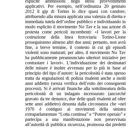
esplicite ammissioni negli stessi provvedimenti
applicativi. Per esempio, nell’ordinanza 20 gennaio
2012 il gip di Torino lo dice quasi con candore,
attribuendo alla misura applicata una valenza di diretta e
immediata tutela dell’ordine pubblico e individuando in
modo esplicito il movimento No Tav e la sua azione di
protesta come pericoli incombenti: «I lavori per la
costruzione della linea ferroviaria Torino-Lione
proseguiranno almeno altri due anni; pertanto, non avrà
fine, a breve termine, il contesto in cui gli episodi
violenti sono maturati; per altro, il movimento No Tav
ha pubblicamente preannunciato ulteriori iniziative per
contrastare i lavori». L’individuazione dei destinatari
delle misure è inoltre avvenuta per lo più in base al
principio del tipo d’autore: la pericolosità è stata spesso
tratta da segnalazioni di polizia risalenti anche a molti
anni addietro (senza verifica dell’esito dei conseguenti
processi). Si è arrivati finanche alla sottolineatura della
pericolosità di un indagato incensurato (ancorché
gravato da tre denunce, due delle quali risalenti ad oltre
sette anni addietro) desunta dalla circostanza che «nel
1970 è contiguo ai movimenti della sinistra
extraparlamentare “Lotta continua” e “Potere operaio” e
partecipa a una manifestazione non preavvisata
all’autorità di pubblica sicurezza, promossa dai predetti