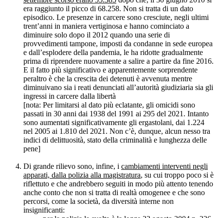
era raggiunto il picco di 68.258. Non si tratta di un dato
episodico. Le presenze in carcere sono cresciute, negli ultimi
trent’anni in maniera vertiginosa e hanno cominciato a
diminuire solo dopo il 2012 quando una serie di
provvedimenti tampone, imposti da condanne in sede europea
e dall’esplodere della pandemia, le ha ridotte gradualmente
prima di riprendere nuovamente a salire a partire da fine 2016.
E il fatto più significativo e apparentemente sorprendente
peraltro è che la crescita dei detenuti è avvenuta mentre
diminuivano sia i reati denunciati all’autorità giudiziaria sia gli
ingressi in carcere dalla libertà
[nota: Per limitarsi al dato più eclatante, gli omicidi sono
passati in 30 anni dai 1938 del 1991 ai 295 del 2021. Intanto
sono aumentati significativamente gli ergastolani, dai 1.224
nel 2005 ai 1.810 del 2021. Non c’è, dunque, alcun nesso tra
indici di delittuosità, stato della criminalità e lunghezza delle
pene]
Di grande rilievo sono, infine, i
cambiamenti interventi negli
apparati, dalla polizia alla magistratura
, su cui troppo poco si è
riflettuto e che andrebbero seguiti in modo più attento tenendo
anche conto che non si tratta di realtà omogenee e che sono
percorsi, come la società, da diversità interne non
insignificanti: