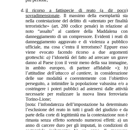
il ricorso a fattispecie di reato (a dir poco)
sovradimensionate
. Il massimo della esemplarità sta
nella contestazione del delitto di «attentato per finalità
terroristiche» (art. 280 codice penale) in relazione al
noto “assalto” al cantiere della Maddalena con
danneggiamento di un compressore. Evidenti i reati di
danneggiamento aggravato e di violenza a pubblico
ufficiale, ma cosa c’entra il terrorismo? Eppure esso
viene evocato facendo ricorso a due argomenti
grotteschi:
a)
l’idoneità del fatto ad arrecare un grave
danno al Paese (con il venir meno della sua immagine,
in ambito europeo, di partner affidabile »);
b)
l’attitudine
dell’attacco al cantiere
, in considerazione
delle sue modalità e coerentemente con l’obiettivo
perseguito, a intimidire la popolazione valsusina e/o a
costringere i poteri pubblici ad astenersi dalle attività
necessarie per realizzare la nuova linea ferroviaria
Torino-Lione;
[nota: l’infondatezza dell’impostazione ha determinato
l’esclusione del reato in tutti i gradi del giudizio e da
parte della corte di legittimità ma la contestazione non è
rimasta senza effetto sortendo numerosi effetti: a) un
anno di carcere duro per gli imputati, in condizioni di