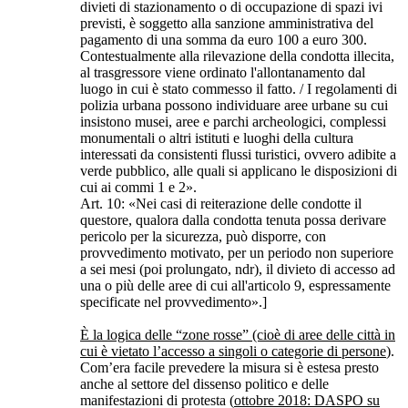
divieti di stazionamento o di occupazione di spazi ivi
previsti, è soggetto alla sanzione amministrativa del
pagamento di una somma da euro 100 a euro 300.
Contestualmente alla rilevazione della condotta illecita,
al trasgressore viene ordinato l'allontanamento dal
luogo in cui è stato commesso il fatto. / I regolamenti di
polizia urbana possono individuare aree urbane su cui
insistono musei, aree e parchi archeologici, complessi
monumentali o altri istituti e luoghi della cultura
interessati da consistenti flussi turistici, ovvero adibite a
verde pubblico, alle quali si applicano le disposizioni di
cui ai commi 1 e 2».
Art. 10: «Nei casi di reiterazione delle condotte il
questore, qualora dalla condotta tenuta possa derivare
pericolo per la sicurezza, può disporre, con
provvedimento motivato, per un periodo non superiore
a sei mesi (poi prolungato, ndr), il divieto di accesso ad
una o più delle aree di cui all'articolo 9, espressamente
specificate nel provvedimento».]
È la logica delle “zone rosse” (cioè di aree delle città in
cui è vietato l’accesso a singoli o categorie di persone
).
Com’era facile prevedere la misura si è estesa presto
anche al settore del dissenso politico e delle
manifestazioni di protesta (
ottobre 2018: DASPO su