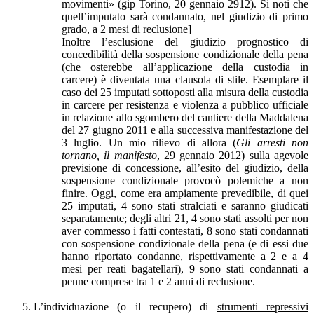
movimenti» (gip Torino, 20 gennaio 2912). Si noti che
quell’imputato sarà condannato, nel giudizio di primo
grado, a 2 mesi di reclusione]
Inoltre l’esclusione del giudizio prognostico di
concedibilità della sospensione condizionale della pena
(che osterebbe all’applicazione della custodia in
carcere) è diventata una clausola di stile. Esemplare il
caso dei 25 imputati sottoposti alla misura della custodia
in carcere per resistenza e violenza a pubblico ufficiale
in relazione allo sgombero del cantiere della Maddalena
del 27 giugno 2011 e alla successiva manifestazione del
3 luglio. Un mio rilievo di allora (
Gli arresti non
tornano, il manifesto
, 29 gennaio 2012) sulla agevole
previsione di concessione, all’esito del giudizio, della
sospensione condizionale provocò polemiche a non
finire. Oggi, come era ampiamente prevedibile, di quei
25 imputati, 4 sono stati stralciati e saranno giudicati
separatamente; degli altri 21, 4 sono stati assolti per non
aver commesso i fatti contestati, 8 sono stati condannati
con sospensione condizionale della pena (e di essi due
hanno riportato condanne, rispettivamente a 2 e a 4
mesi per reati bagatellari), 9 sono stati condannati a
penne comprese tra 1 e 2 anni di reclusione.
L’individuazione (o il recupero) di
strumenti repressivi