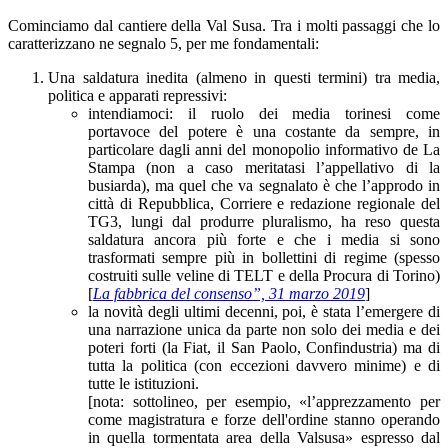
Cominciamo dal cantiere della Val Susa. Tra i molti passaggi che lo
caratterizzano ne segnalo 5, per me fondamentali:
Una saldatura inedita (almeno in questi termini) tra media,
politica e apparati repressivi:
intendiamoci: il ruolo dei media torinesi come
portavoce del potere è una costante da sempre, in
particolare dagli anni del monopolio informativo de La
Stampa (non a caso meritatasi l’appellativo di la
busiarda), ma quel che va segnalato è che l’approdo in
città di Repubblica, Corriere e redazione regionale del
TG3, lungi dal produrre pluralismo, ha reso questa
saldatura ancora più forte e che i media si sono
trasformati sempre più in bollettini di regime (spesso
costruiti sulle veline di TELT e della Procura di Torino)
[
La fabbrica del consenso”, 31 marzo 2019
]
la novità degli ultimi decenni, poi, è stata l’emergere di
una narrazione unica da parte non solo dei media e dei
poteri forti (la Fiat, il San Paolo, Confindustria) ma di
tutta la politica (con eccezioni
davvero
minime) e di
tutte le istituzioni.
[nota: sottolineo, per esempio, «l’apprezzamento per
come magistratura e forze dell'ordine stanno operando
in quella tormentata area della Valsusa» espresso dal