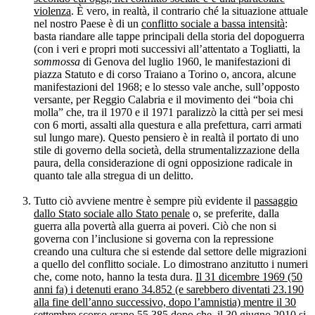
violenza
. È vero, in realtà, il contrario ché la situazione attuale
nel nostro Paese è di un
conflitto sociale a bassa intensità
:
basta riandare alle tappe principali della storia del dopoguerra
(con i veri e propri moti successivi all’attentato a Togliatti, la
sommossa
di Genova del luglio 1960, le manifestazioni di
piazza Statuto e di corso Traiano a Torino o, ancora, alcune
manifestazioni del 1968; e lo stesso vale anche, sull’opposto
versante, per Reggio Calabria e il movimento dei “boia chi
molla” che, tra il 1970 e il 1971 paralizzò la città per sei mesi
con 6 morti, assalti alla questura e alla prefettura, carri armati
sul lungo mare). Questo pensiero è in realtà il portato di uno
stile di governo della società, della strumentalizzazione della
paura, della considerazione di ogni opposizione radicale in
quanto tale alla stregua di un delitto.
Tutto ciò avviene mentre è sempre più evidente il
passaggio
dallo Stato sociale allo Stato penale
o, se preferite, dalla
guerra alla povertà alla guerra ai poveri. Ciò che non si
governa con l’inclusione si governa con la repressione
creando una cultura che si estende dal settore delle migrazioni
a quello del conflitto sociale. Lo dimostrano anzitutto i numeri
che, come noto, hanno la testa dura.
Il 31 dicembre 1969 (50
anni fa) i detenuti erano 34.852 (e sarebbero diventati 23.190
alla fine dell’anno successivo, dopo l’amnistia) mentre il 30
settembre scorso erano 55.385
dopo che, il 30 giugno 2010 si