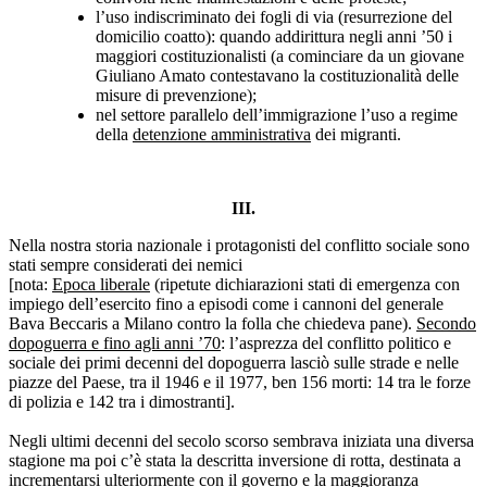
l’uso indiscriminato dei fogli di via (resurrezione del
domicilio coatto): quando addirittura negli anni ’50 i
maggiori costituzionalisti (a cominciare da un giovane
Giuliano Amato contestavano la costituzionalità delle
misure di prevenzione);
nel settore parallelo dell’immigrazione l’uso a regime
della
detenzione amministrativa
dei migranti.
III.
Nella nostra storia nazionale i protagonisti del conflitto sociale sono
stati sempre considerati dei nemici
[nota:
Epoca liberale
(ripetute dichiarazioni stati di emergenza con
impiego dell’esercito fino a episodi come i cannoni del generale
Bava Beccaris a Milano contro la folla che chiedeva pane).
Secondo
dopoguerra e fino agli anni ’70
: l’asprezza del conflitto politico e
sociale dei primi decenni del dopoguerra lasciò sulle strade e nelle
piazze del Paese, tra il 1946 e il 1977, ben 156 morti: 14 tra le forze
di polizia e 142 tra i dimostranti].
Negli ultimi decenni del secolo scorso sembrava iniziata una diversa
stagione ma poi c’è stata la descritta inversione di rotta, destinata a
incrementarsi ulteriormente con il governo e la maggioranza