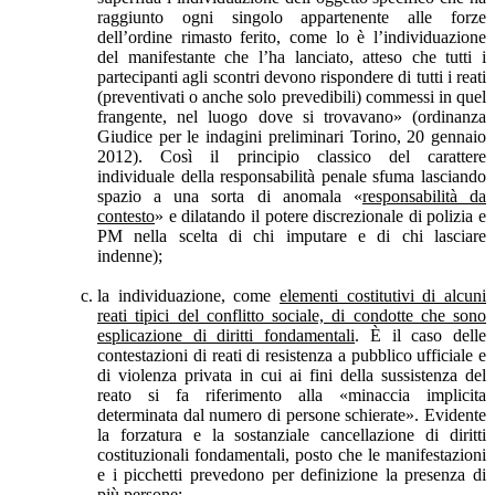
raggiunto ogni singolo appartenente alle forze
dell’ordine rimasto ferito, come lo è l’individuazione
del manifestante che l’ha lanciato, atteso che tutti i
partecipanti agli scontri devono rispondere di tutti i reati
(preventivati o anche solo prevedibili) commessi in quel
frangente, nel luogo dove si trovavano» (ordinanza
Giudice per le indagini preliminari Torino, 20 gennaio
2012). Così il principio classico del carattere
individuale della responsabilità penale sfuma lasciando
spazio a una sorta di anomala «
responsabilità da
contesto
» e dilatando il potere discrezionale di polizia e
PM nella scelta di chi imputare e di chi lasciare
indenne);
la individuazione, come
elementi costitutivi di alcuni
reati tipici del conflitto sociale, di condotte che sono
esplicazione di diritti fondamentali
. È il caso delle
contestazioni di reati di resistenza a pubblico ufficiale e
di violenza privata in cui ai fini della sussistenza del
reato si fa riferimento alla «minaccia implicita
determinata dal numero di persone schierate». Evidente
la forzatura e la sostanziale cancellazione di diritti
costituzionali fondamentali, posto che le manifestazioni
e i picchetti prevedono per definizione la presenza di
più persone;