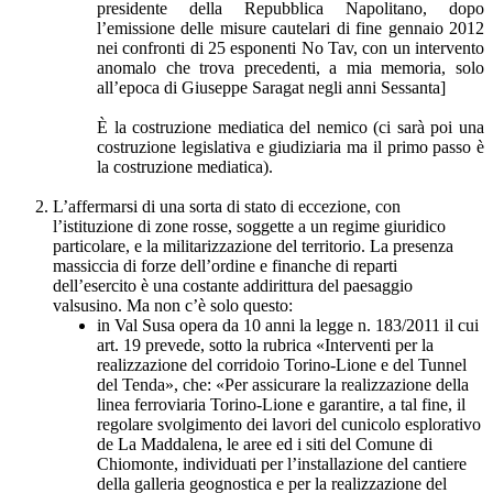
presidente della Repubblica Napolitano, dopo
l’emissione delle misure cautelari di fine gennaio 2012
nei confronti di 25 esponenti No Tav, con un intervento
anomalo che trova precedenti, a mia memoria, solo
all’epoca di Giuseppe Saragat negli anni Sessanta]
È la costruzione mediatica del nemico (ci sarà poi una
costruzione legislativa e giudiziaria ma il primo passo è
la costruzione mediatica).
L’affermarsi di una sorta di stato di eccezione, con
l’istituzione di zone rosse, soggette a un regime giuridico
particolare, e la militarizzazione del territorio. La presenza
massiccia di forze dell’ordine e finanche di reparti
dell’esercito è una costante addirittura del paesaggio
valsusino. Ma non c’è solo questo:
in Val Susa opera da 10 anni la legge n. 183/2011 il cui
art. 19 prevede, sotto la rubrica «Interventi per la
realizzazione del corridoio Torino-Lione e del Tunnel
del Tenda», che: «Per assicurare la realizzazione della
linea ferroviaria Torino-Lione e garantire, a tal fine, il
regolare svolgimento dei lavori del cunicolo esplorativo
de La Maddalena, le aree ed i siti del Comune di
Chiomonte, individuati per l’installazione del cantiere
della galleria geognostica e per la realizzazione del