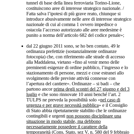
tunnel di base della linea ferroviaria Torino-Lione,
costituiscono aree di interesse strategico nazionale. /
Fatta salva l’ipotesi di più grave reato, chiunque si
introduce abusivamente nelle aree di interesse strategico
nazionale di cui al comma 1 ovvero impedisce o
ostacola l’accesso autorizzato alle aree medesime è
punito a norma dell’articolo 682 del codice penale»;
dal 22 giugno 2011 sono, se ho ben contato, 49 le
ordinanza prefettizie (sostanzialmente ordinanze
fotocopia) che, con riferimento alle strade di accesso
alla Maddalena, vietano «fino al venir meno delle
preminenti esigenze di ordine pubblico, l’ingresso e lo
stazionamento di persone, mezzi e cose estranei allo
svolgimento delle previste attività connesse con
l’apertura del cantiere». Ordinanze – si badi – che
partono ancor
prima degli scontri del 27 giugno e del 3
luglio
e che sono rinnovate 10 anni benché l’art. 2
TULPS ne preveda la possibilità solo «
nel caso di
urgenza e per grave necessità pubblica
» e il Consiglio
di Stato abbia ripetutamente stabilito che le ordinanze
contingibili e urgenti
non possono disciplinare una
situazione in modo stabile, ma debbono
necessariamente possedere il carattere della
temporaneità
(Cons. Stato, sez V, n. 580 del 9 febbraio