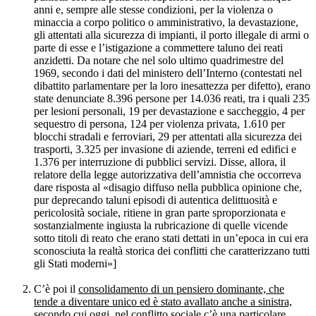
anni e, sempre alle stesse condizioni, per la violenza o
minaccia a corpo politico o amministrativo, la devastazione,
gli attentati alla sicurezza di impianti, il porto illegale di armi o
parte di esse e l’istigazione a commettere taluno dei reati
anzidetti. Da notare che nel solo ultimo quadrimestre del
1969, secondo i dati del ministero dell’Interno (contestati nel
dibattito parlamentare per la loro inesattezza per difetto), erano
state denunciate 8.396 persone per 14.036 reati, tra i quali 235
per lesioni personali, 19 per devastazione e saccheggio, 4 per
sequestro di persona, 124 per violenza privata, 1.610 per
blocchi stradali e ferroviari, 29 per attentati alla sicurezza dei
trasporti, 3.325 per invasione di aziende, terreni ed edifici e
1.376 per interruzione di pubblici servizi. Disse, allora, il
relatore della legge autorizzativa dell’amnistia che occorreva
dare risposta al «disagio diffuso nella pubblica opinione che,
pur deprecando taluni episodi di autentica delittuosità e
pericolosità sociale, ritiene in gran parte sproporzionata e
sostanzialmente ingiusta la rubricazione di quelle vicende
sotto titoli di reato che erano stati dettati in un’epoca in cui era
sconosciuta la realtà storica dei conflitti che caratterizzano tutti
gli Stati moderni»]
C’è poi il
consolidamento di un pensiero dominante, che
tende a diventare unico ed è stato avallato anche a sinistra,
secondo cui oggi, nel conflitto sociale c’è una particolare