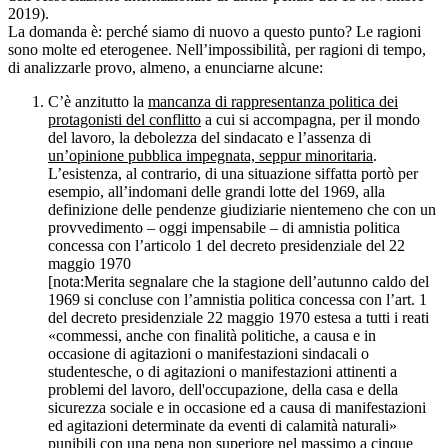
2019).
La domanda è: perché siamo di nuovo a questo punto? Le ragioni
sono molte ed eterogenee. Nell’impossibilità, per ragioni di tempo,
di analizzarle provo, almeno, a enunciarne alcune:
C’è anzitutto la
mancanza di rappresentanza politica dei
protagonisti del conflitto
a cui si accompagna, per il mondo
del lavoro, la debolezza del sindacato e l’assenza di
un’opinione pubblica impegnata, seppur minoritaria
.
L’esistenza, al contrario, di una situazione siffatta portò per
esempio, all’indomani delle grandi lotte del 1969, alla
definizione delle pendenze giudiziarie nientemeno che con un
provvedimento – oggi impensabile – di amnistia politica
concessa con l’articolo 1 del decreto presidenziale del 22
maggio 1970
[nota:Merita segnalare che la stagione dell’autunno caldo del
1969 si concluse con l’amnistia politica concessa con l’art. 1
del decreto presidenziale 22 maggio 1970 estesa a tutti i reati
«commessi, anche con finalità politiche, a causa e in
occasione di agitazioni o manifestazioni sindacali o
studentesche, o di agitazioni o manifestazioni attinenti a
problemi del lavoro, dell'occupazione, della casa e della
sicurezza sociale e in occasione ed a causa di manifestazioni
ed agitazioni determinate da eventi di calamità naturali»
punibili con una pena non superiore nel massimo a cinque