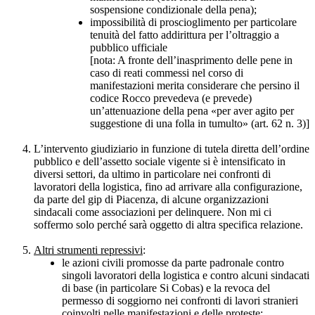
sospensione condizionale della pena);
impossibilità di proscioglimento per particolare
tenuità del fatto addirittura per l’oltraggio a
pubblico ufficiale
[nota: A fronte dell’inasprimento delle pene in
caso di reati commessi nel corso di
manifestazioni merita considerare che persino il
codice Rocco prevedeva (e prevede)
un’attenuazione della pena «per aver agito per
suggestione di una folla in tumulto» (art. 62 n. 3)]
L’intervento giudiziario in funzione di tutela diretta dell’ordine
pubblico e dell’assetto sociale vigente si è intensificato in
diversi settori, da ultimo in particolare nei confronti di
lavoratori della logistica, fino ad arrivare alla configurazione,
da parte del gip di Piacenza, di alcune organizzazioni
sindacali come associazioni per delinquere. Non mi ci
soffermo solo perché sarà oggetto di altra specifica relazione.
Altri strumenti repressivi
:
le azioni civili promosse da parte padronale contro
singoli lavoratori della logistica e contro alcuni sindacati
di base (in particolare Si Cobas) e la revoca del
permesso di soggiorno nei confronti di lavori stranieri
coinvolti nelle manifestazioni e delle proteste;