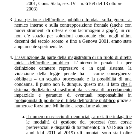
2001; Cons. Stato, sez. IV – n. 6169 del 13 ottobre
2003).
Una gestione dell’ordine pubblico fondata sulla guerra al
nemico interno e sulla contrapposizione frontale
(anche con
nuovi strumenti di offesa e con lacrimogeni a gogò), in cui
non c’è spazio per soluzioni concordate che, negli ultimi
decenni del secolo scorso, e fino a Genova 2001, erano state
ampiamente sperimentate.
L’assunzione da parte della magistratura di un ruolo di diretta
tutela dell’ordine pubblico
. L’intervento penale ha per
definizione carattere repressivo e, in ogni sistema, la
violazione della legge penale ha – come conseguenza
obbligata – un seguito processuale e la possibilità di una
condanna. Il punto non è, dunque, questo ma, il fatto
che il
sistema giudiziario si trasformi da sistema di accertamento
imparziale e garantito di eventuali responsabilità in
protagonista di politiche di tutela dell’ordine pubblico
grazie a
numerose forzature. Mi limito a segnalarne alcune:
il numero massiccio di denunciati, arrestati e indagati e
le modalità di gestione dei processi
(con corsie
preferenziali e disparità di trattamento): in Val Susa in 9
anni (dal 2011 al 2019) gli imputati sono stati oltre