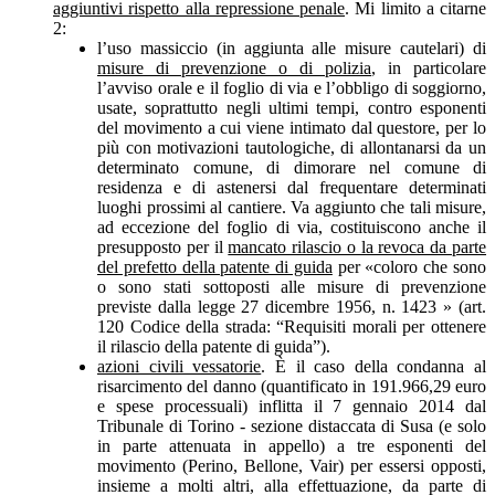
aggiuntivi rispetto alla repressione penale
. Mi limito a citarne
2:
l’uso massiccio (in aggiunta alle misure cautelari) di
misure di prevenzione o di polizia
, in particolare
l’avviso orale e il foglio di via e l’obbligo di soggiorno,
usate, soprattutto negli ultimi tempi, contro esponenti
del movimento a cui viene intimato dal questore, per lo
più con motivazioni tautologiche, di allontanarsi da un
determinato comune, di dimorare nel comune di
residenza e di astenersi dal frequentare determinati
luoghi prossimi al cantiere. Va aggiunto che tali misure,
ad eccezione del foglio di via, costituiscono anche il
presupposto per il
mancato rilascio o la revoca da parte
del prefetto della patente di guida
per «coloro che sono
o sono stati sottoposti alle misure di prevenzione
previste dalla legge 27 dicembre 1956, n. 1423 » (art.
120 Codice della strada: “Requisiti morali per ottenere
il rilascio della patente di guida”).
azioni civili vessatorie
. È il caso della condanna al
risarcimento del danno (quantificato in 191.966,29 euro
e spese processuali) inflitta il 7 gennaio 2014 dal
Tribunale di Torino - sezione distaccata di Susa (e solo
in parte attenuata in appello) a tre esponenti del
movimento (Perino, Bellone, Vair) per essersi opposti,
insieme a molti altri, alla effettuazione, da parte di