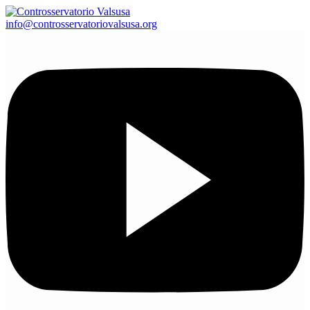
info@controsservatoriovalsusa.org