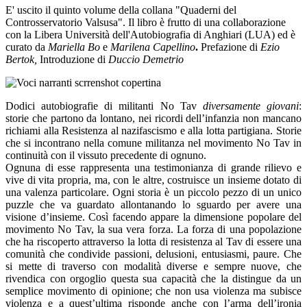
E' uscito il quinto volume della collana "Quaderni del
Controsservatorio Valsusa". Il libro è frutto di una collaborazione
con la Libera Università dell'Autobiografia di Anghiari (LUA) ed è
curato da
Mariella Bo
e
Marilena Capellino
.
Prefazione di
Ezio
Bertok,
Introduzione di
Duccio Demetrio
Dodici autobiografie di militanti No Tav
diversamente giovani
:
storie che partono da lontano, nei ricordi dell’infanzia non mancano
richiami alla Resistenza al nazifascismo e alla lotta partigiana. Storie
che si incontrano nella comune militanza nel movimento No Tav in
continuità con il vissuto precedente di ognuno.
Ognuna di esse rappresenta una testimonianza di grande rilievo e
vive di vita propria, ma, con le altre, costruisce un insieme dotato di
una valenza particolare. Ogni storia è un piccolo pezzo di un unico
puzzle che va guardato allontanando lo sguardo per avere una
visione d’insieme. Così facendo appare la dimensione popolare del
movimento No Tav, la sua vera forza. La forza di una popolazione
che ha riscoperto attraverso la lotta di resistenza al Tav di essere una
comunità che condivide passioni, delusioni, entusiasmi, paure. Che
si mette di traverso con modalità diverse e sempre nuove, che
rivendica con orgoglio questa sua capacità che la distingue da un
semplice movimento di opinione; che non usa violenza ma subisce
violenza e a quest’ultima risponde anche con l’arma dell’ironia