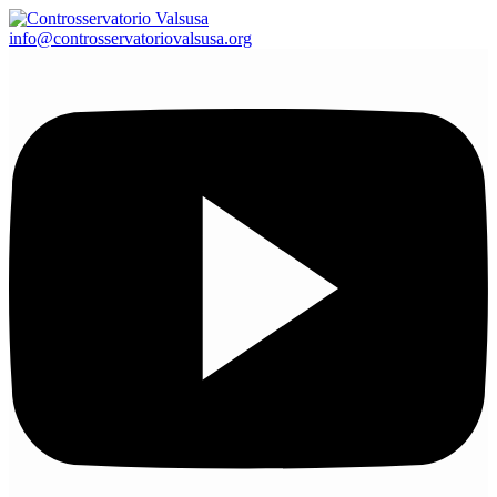
info@controsservatoriovalsusa.org