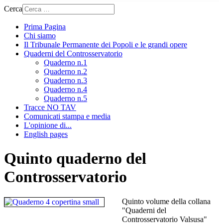
Cerca
Prima Pagina
Chi siamo
Il Tribunale Permanente dei Popoli e le grandi opere
Quaderni del Controsservatorio
Quaderno n.1
Quaderno n.2
Quaderno n.3
Quaderno n.4
Quaderno n.5
Tracce NO TAV
Comunicati stampa e media
L'opinione di...
English pages
Quinto quaderno del
Controsservatorio
Quinto volume della collana
"Quaderni del
Controsservatorio Valsusa"