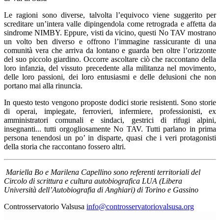
Le ragioni sono diverse, talvolta l’equivoco viene suggerito per
screditare un’intera valle dipingendola come retrograda e affetta da
sindrome NIMBY. Eppure, visti da vicino, questi No TAV mostrano
un volto ben diverso e offrono l’immagine rassicurante di una
comunità vera che arriva da lontano e guarda ben oltre l’orizzonte
del suo piccolo giardino. Occorre ascoltare ciò che raccontano della
loro infanzia, del vissuto precedente alla militanza nel movimento,
delle loro passioni, dei loro entusiasmi e delle delusioni che non
portano mai alla rinuncia.
In questo testo vengono proposte dodici storie resistenti. Sono storie
di operai, impiegate, ferrovieri, infermiere, professionisti, ex
amministratori comunali e sindaci, gestrici di rifugi alpini,
insegnanti... tutti orgogliosamente No TAV. Tutti parlano in prima
persona tenendosi un po’ in disparte, quasi che i veri protagonisti
della storia che raccontano fossero altri.
Mariella Bo e Marilena Capellino sono referenti territoriali del
Circolo di
scrittura e cultura autobiografica L
UA
(Libera
Università dell’Autobiografia di Anghiari) di Torino e Gassino
Controsservatorio Valsusa
info@controsservatoriovalsusa.org