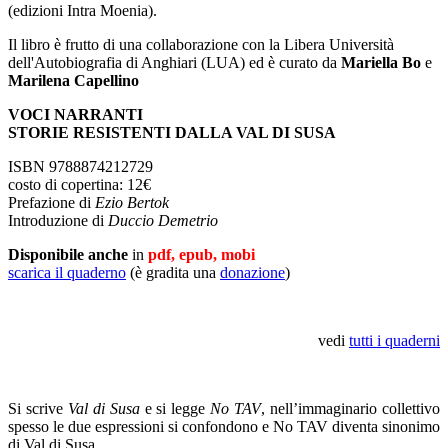
(edizioni Intra Moenia).
Il libro è frutto di una collaborazione con la Libera Università
dell'Autobiografia di Anghiari (LUA) ed è curato da
Mariella Bo
e
Marilena Capellino
VOCI NARRANTI
STORIE RESISTENTI DALLA VAL DI SUSA
ISBN 9788874212729
costo di copertina: 12€
Prefazione di
Ezio Bertok
Introduzione di
Duccio Demetrio
Disponibile anche
in
pdf,
epub, mobi
scarica il quaderno
(è gradita una
donazione
)
vedi
tutti i quaderni
Si scrive
Val di Susa
e si legge
No TAV
, nell’immaginario collettivo
spesso le due espressioni si confondono e No TAV diventa sinonimo
di Val di Susa