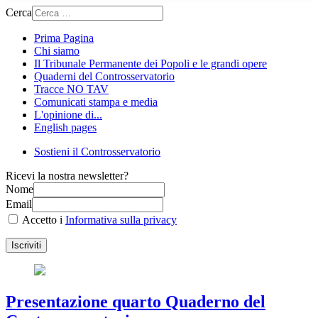
Cerca
Prima Pagina
Chi siamo
Il Tribunale Permanente dei Popoli e le grandi opere
Quaderni del Controsservatorio
Tracce NO TAV
Comunicati stampa e media
L'opinione di...
English pages
Sostieni il Controsservatorio
Ricevi la nostra newsletter?
Nome
Email
Accetto i
Informativa sulla privacy
Iscriviti
Presentazione quarto Quaderno del