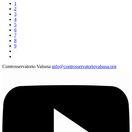
1
2
3
4
5
6
7
8
9
Controsservatorio Valsusa
info@controsservatoriovalsusa.org