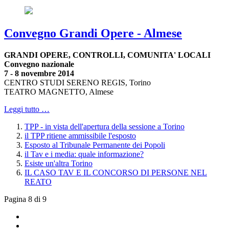
Convegno Grandi Opere - Almese
GRANDI OPERE,
CONTROLLI,
COMUNITA' LOCALI
Convegno nazionale
7 - 8 novembre 2014
CENTRO STUDI SERENO REGIS
, Torino
TEATRO MAGNETTO
, Almese
Leggi tutto …
TPP - in vista dell'apertura della sessione a Torino
il TPP ritiene ammissibile l'esposto
Esposto al Tribunale Permanente dei Popoli
il Tav e i media: quale informazione?
Esiste un'altra Torino
IL CASO TAV E IL CONCORSO DI PERSONE NEL
REATO
Pagina 8 di 9