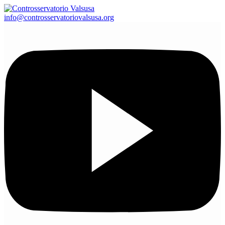
info@controsservatoriovalsusa.org