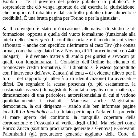
Bobbio – “è il governo del potere pubblico in pubblico”. È
sorprendete che ciò venga ignorato da chi esercita la giurisdizione,
che proprio dal dibattito e dal controllo pubblico trae alimento e
credibilità. È una brutta pagina per Torino e per la giustizia».
3.
Il convegno è stato un’occasione alternativa di studio e di
formazione, opposta a quella del vuoto formalismo (funzionale alla
tutela dello
status quo
). Il conflitto sociale e il modo in cui viene
affrontato – anche con specifico riferimento al caso Tav (che consta
ormai, come ha segnalato l’avv. Novaro, di 79 procedimenti con 440
indagati) – è diventato materia di studio per giuristi e avvocati (ai
quali, con lungimiranza, il Consiglio dell’Ordine ha ritenuto di
riconoscere crediti formativi). E il dibattito si è esteso (soprattutto
con l’intervento dell’avv. Zancan) al tema – di evidente rilievo per il
foro – del rapporto (di alterità o di identificazione) tra avvocati e
difesi. Da segnalare la scarsa presenza (o, più esattamente, la
sostanziale assenza) di magistrati. È un fatto negativo non inatteso, a
dimostrazione di una pericolosa autoreferenzialità di cui si vedono
quotidianamente i risultati... Mancava anche Magistratura
democratica, la cui dirigenza – stando alle ben informate pagine
locali di
La
Repubblica
– ha fiutato per tempo l’aria ed ha preferito
al mare aperto del confronto la tranquilla copertura della
corporazione e l’ossequio ai vertici degli uffici. Ma relatori come
Enrico Zucca (sostituto procuratore generale a Genova) e Giovanni
Palombarini (già procuratore generale aggiunto della Corte di