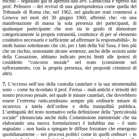
rischio – segnalato già in apertura dall’avv. Lamacchia e ripreso dal
prof. Pelissero – del
revival
di una giurisprudenza come quella del
Tribunale di Roma che, nel 1962, nel giudicare reati commessi a
Genova nei moti del 30 giugno 1960, affermò che: «in una
manifestazione di massa la sola presenza dei partecipanti, di
qualunque partecipante che non sia in grado di dimostrare
categoricamente la propria estraneità, costituisce di per sé elemento
costitutivo necessario e sufficiente ad affermare la responsabilità». In
molti hanno sottolineato che ciò, per i fatti della Val Susa, è ben più
che un rischio, nonostante alcune sentenze, anche delle sezioni unite
della Cassazione, abbiano indicato precisi limiti alle ipotesi di
cosiddetto “concorso morale” nel reato (consistente nel
rafforzamento, con la propria presenza, dei propositi criminosi di
altri).
7.
L’eccesso nell’uso della custodia cautelare e la sua strumentalità
sono – come ha ricordato il prof. Ferrua – mali antichi e irrisolti del
nostro processo penale, nel quale le misure cautelari, che dovrebbero
essere l’
extrema ratio
,sembrano sempre più
ordinarie
misure di
sicurezza a tutela dell’ordine e della tranquillità pubblica.
L’ambiguità del testo normativo nella definizione della “pericolosità
sociale” (denunciata anche dalla Commissione ministeriale che sta
elaborando una nuova formulazione) è indubbia ma – è stato
segnalato – non basta a spiegare le diffuse forzature che emergono
quotidianamente – nei processi
politici
come in quelli
ordinari
– in