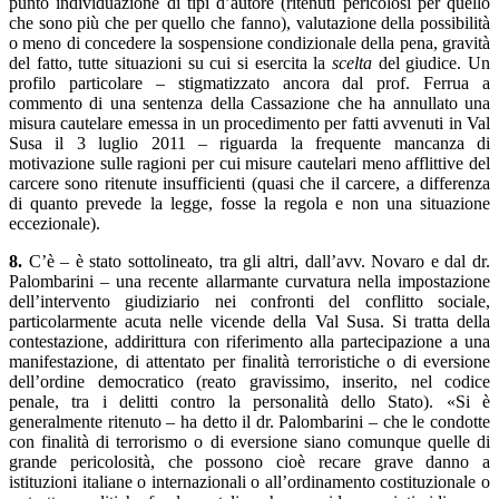
punto individuazione di tipi d’autore (ritenuti pericolosi per quello
che sono più che per quello che fanno), valutazione della possibilità
o meno di concedere la sospensione condizionale della pena, gravità
del fatto, tutte situazioni su cui si esercita la
scelta
del giudice. Un
profilo particolare – stigmatizzato ancora dal prof. Ferrua a
commento di una sentenza della Cassazione che ha annullato una
misura cautelare emessa in un procedimento per fatti avvenuti in Val
Susa il 3 luglio 2011 – riguarda la frequente mancanza di
motivazione sulle ragioni per cui misure cautelari meno afflittive del
carcere sono ritenute insufficienti (quasi che il carcere, a differenza
di quanto prevede la legge, fosse la regola e non una situazione
eccezionale).
8.
C’è – è stato sottolineato, tra gli altri, dall’avv. Novaro e dal dr.
Palombarini – una recente allarmante curvatura nella impostazione
dell’intervento giudiziario nei confronti del conflitto sociale,
particolarmente acuta nelle vicende della Val Susa. Si tratta della
contestazione, addirittura con riferimento alla partecipazione a una
manifestazione, di attentato per finalità terroristiche o di eversione
dell’ordine democratico (reato gravissimo, inserito, nel codice
penale, tra i delitti contro la personalità dello Stato). «Si è
generalmente ritenuto – ha detto il dr. Palombarini – che le condotte
con finalità di terrorismo o di eversione siano comunque quelle di
grande pericolosità, che possono cioè recare grave danno a
istituzioni italiane o internazionali o all’ordinamento costituzionale o