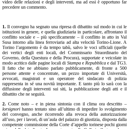
video delle relazioni e degli interventi, ma ad essi è opportuno far
precedere un commento.
1.
Il convegno ha segnato una ripresa di dibattito sul modo in cui le
istituzioni in genere, e quella giudiziaria in particolare, affrontano il
conflitto sociale e – più specificamente – il conflitto in atto in Val
Susa intorno alla linea ferroviaria ad alta velocità Torino-Lione. A
Torino l’argomento è da tempo tabù, salvo le voci ufficiali (quelle
dei vertici degli enti locali, del Commissario Straordinario del
Governo, della Questura e della Procura), supportate e veicolate in
modo acritico dalle pagine locali di
Stampa
e
Repubblica
e dal TG3.
Il fatto che ne abbiano parlato pubblicamente, di fronte a 500
persone attente e concentrate, un pezzo importate di Università,
avvocati, magistrati e un operatore del sindacato di polizia
rappresenta in sé una novità importante. E tanto più lo sarà con la
diffusione degli interventi sui siti, la pubblicazione degli atti e il
dibattito che ne seguirà.
2.
Come noto – e in piena sintonia con il clima ora descritto –
lorsignori
hanno tentato sino all’ultimo di impedire lo svolgimento
del convegno, anche ricorrendo alla revoca della autorizzazione
all’uso, per i lavori, di un’aula del palazzo di giustizia, disposta dalla
competente commissione della Corte d’appello torinese pochi giorni