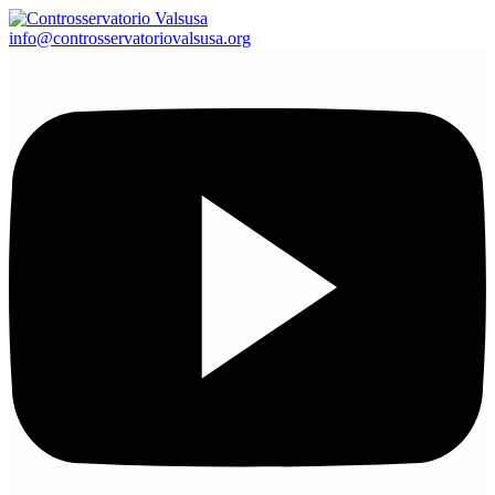
info@controsservatoriovalsusa.org