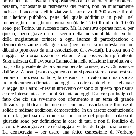
prima della data fissata. Lo spostamento alla Galleria d’arte moderna
peraltro, nonostante la ristrettezza dei tempi, non ha minimamente
inciso sul successo dell’iniziativa: la presenza di 300 avvocati e di
un ulteriore pubblico, parte del quale addirittura in piedi, nel
pomeriggio di un giorno lavorativo (dalle 15.00 fin oltre le 19.00)
sono, per Torino, un successo raro. Ma la
censura
operata non è, per
questo, meno grave e dà il segno della indisponibilità dei vertici
della magistratura torinese a ogni istanza di partecipazione e
democratizzazione della giustizia (persino se si manifesta con un
dibattito promosso da una associazione di avvocati). La cosa non è
sfuggita né a organizzatori e relatori né agli osservatori più attenti.
Stigmatizzata dall’avvocato Lamacchia nella relazione introduttiva e,
poi, dalla presidente della Camera penale torinese, avv. Chiusano, e
dall’avv. Zancan («sono sgomento non si possa stare a casa nostra a
parlare di processi politici») la censura ha trovato una dura risposta
in un documento firmato – ad oggi – da oltre cento giuristi nel quale
si legge, tra l’altro: «nessun intervento censorio di questo tipo risulta
essere intervenuto dagli anni Settanta ad oggi. E ancor più indigna il
fatto che ciò sia avvenuto con riferimento a un tema di grande
rilevanza pubblica e in polemica con una associazione forense di
solide e radicate tradizioni democratiche. In un assetto costituzionale
in cui la giustizia è amministrata in nome del popolo i palazzi di
giustizia sono per definizione la casa di tutti e non il fortilizio di
alcuni. È assai grave che ciò sfugga ai vertici della giustizia torinese.
La democrazia – per usare una felice espressione di Norberto