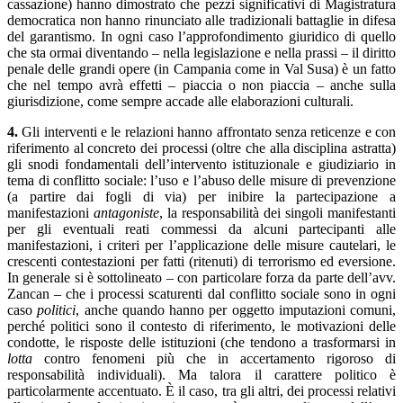
cassazione) hanno dimostrato che pezzi significativi di Magistratura
democratica non hanno rinunciato alle tradizionali battaglie in difesa
del garantismo. In ogni caso l’approfondimento giuridico di quello
che sta ormai diventando – nella legislazione e nella prassi – il diritto
penale delle grandi opere (in Campania come in Val Susa) è un fatto
che nel tempo avrà effetti – piaccia o non piaccia – anche sulla
giurisdizione, come sempre accade alle elaborazioni culturali.
4.
Gli interventi e le relazioni hanno affrontato senza reticenze e con
riferimento al concreto dei processi (oltre che alla disciplina astratta)
gli snodi fondamentali dell’intervento istituzionale e giudiziario in
tema di conflitto sociale: l’uso e l’abuso delle misure di prevenzione
(a partire dai fogli di via) per inibire la partecipazione a
manifestazioni
antagoniste
, la responsabilità dei singoli manifestanti
per gli eventuali reati commessi da alcuni partecipanti alle
manifestazioni, i criteri per l’applicazione delle misure cautelari, le
crescenti contestazioni per fatti (ritenuti) di terrorismo ed eversione.
In generale si è sottolineato – con particolare forza da parte dell’avv.
Zancan – che i processi scaturenti dal conflitto sociale sono in ogni
caso
politici
, anche quando hanno per oggetto imputazioni comuni,
perché politici sono il contesto di riferimento, le motivazioni delle
condotte, le risposte delle istituzioni (che tendono a trasformarsi in
lotta
contro fenomeni più che in accertamento rigoroso di
responsabilità individuali). Ma talora il carattere politico è
particolarmente accentuato. È il caso, tra gli altri, dei processi relativi