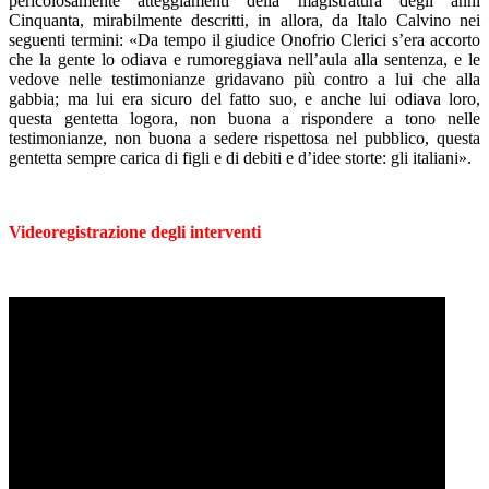
pericolosamente atteggiamenti della magistratura degli anni
Cinquanta, mirabilmente descritti, in allora, da Italo Calvino nei
seguenti termini: «Da tempo il giudice Onofrio Clerici s’era accorto
che la gente lo odiava e rumoreggiava nell’aula alla sentenza, e le
vedove nelle testimonianze gridavano più contro a lui che alla
gabbia; ma lui era sicuro del fatto suo, e anche lui odiava loro,
questa gentetta logora, non buona a rispondere a tono nelle
testimonianze, non buona a sedere rispettosa nel pubblico, questa
gentetta sempre carica di figli e di debiti e d’idee storte: gli italiani».
Videoregistrazione degli interventi