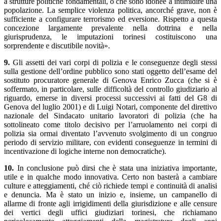
a strutture politiche fondamentali, o che sono idonee a intimidire una
popolazione. La semplice violenza politica, ancorché grave, non è
sufficiente a configurare terrorismo ed eversione. Rispetto a questa
concezione largamente prevalente nella dottrina e nella
giurisprudenza, le imputazioni torinesi costituiscono una
sorprendente e discutibile novità».
9.
Gli assetti dei vari corpi di polizia e le conseguenze degli stessi
sulla gestione dell’ordine pubblico sono stati oggetto dell’esame del
sostituto procuratore generale di Genova Enrico Zucca (che si è
soffermato, in particolare, sulle difficoltà del controllo giudiziario al
riguardo, emerse in diversi processi successivi ai fatti del G8 di
Genova del luglio 2001) e di Luigi Notari, componente del direttivo
nazionale del Sindacato unitario lavoratori di polizia (che ha
sottolineato come titolo decisivo per l’arruolamento nei corpi di
polizia sia ormai diventato l’avvenuto svolgimento di un congruo
periodo di servizio militare, con evidenti conseguenze in termini di
incentivazione di logiche interne non democratiche).
10.
In conclusione può dirsi che è stata una iniziativa importante,
utile e in qualche modo innovativa. Certo non basterà a cambiare
culture e atteggiamenti, ché ciò richiede tempi e continuità di analisi
e denuncia. Ma è stato un inizio e, insieme, un campanello di
allarme di fronte agli irrigidimenti della giurisdizione e alle censure
dei vertici degli uffici giudiziari torinesi, che richiamano