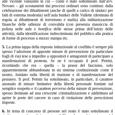
alle vicende valsusine in cui – come è stato sottolineato dall’avv.
Novaro – gli scostamenti dai processi ordinari sono continui: dalla
celebrazione dei dibattimenti (anche di quelli a carico di sindaci per
fatti di estrema modestia) nell’aula bunker delle Vallette (destinata di
regola ai dibattimenti di terrorismo e mafia) alla militarizzazione
finanche delle udienze di convalida (con presenza massiccia di
polizia nelle aule e
bonifica
delle stesse prima dell’inizio delle
attività), dalla identificazione indiscriminata del pubblico alla pratica
di forme di processo a mezzo stampa etc.
5.
La prima tappa della risposta istituzionale al conflitto è sempre più
spesso l’adozione di apposite misure di prevenzione (in particolare
fogli di via) tese a impedire a oppositori e antagonisti di partecipare a
manifestazioni di protesta. Se ne è occupato il prof. Petrini,
ricordando che era – quella – la prassi del fascismo, solo
apparentemente abbandonata in un sistema costituzionale come il
nostro, fondato sulla libertà di riunione e di manifestazione del
pensiero. Il prof. Petrini ha sottolineato, in particolare, il carattere
anomalo di misure limitative della libertà personale fondate sul
semplice sospetto e il carattere
perverso
della misure di prevenzione,
spesso destinate ad una crescente criminalizzazione e addirittura ad
aprire le porte del carcere in caso di violazione delle prescrizioni
imposte.
6.
In tema di concorso di persone nel reato è stato sottolineato il