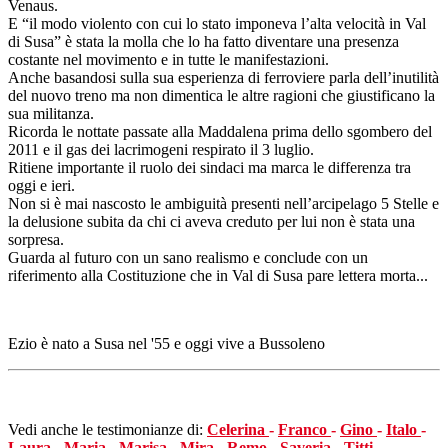
Venaus.
E “il modo violento con cui lo stato imponeva l’alta velocità in Val
di Susa” è stata la molla che lo ha fatto diventare una presenza
costante nel movimento e in tutte le manifestazioni.
Anche basandosi sulla sua esperienza di ferroviere parla dell’inutilità
del nuovo treno ma non dimentica le altre ragioni che giustificano la
sua militanza.
Ricorda le nottate passate alla Maddalena prima dello sgombero del
2011 e il gas dei lacrimogeni respirato il 3 luglio.
Ritiene importante il ruolo dei sindaci ma marca le differenza tra
oggi e ieri.
Non si è mai nascosto le ambiguità presenti nell’arcipelago 5 Stelle e
la delusione subita da chi ci aveva creduto per lui non è stata una
sorpresa.
Guarda al futuro con un sano realismo e conclude con un
riferimento alla Costituzione che in Val di Susa pare lettera morta...
Ezio è nato a Susa nel '55 e oggi vive a Bussoleno
Vedi anche le testimonianze di:
Celerina
-
Franco
-
Gino
-
Italo
-
Laura
-
Maria
-
Marisa
-
Mira
-
Remo
-
Saveria
-
Titti