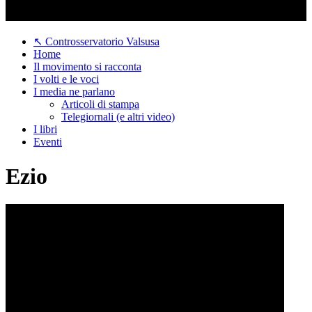
↖ Controsservatorio Valsusa
Home
Il movimento si racconta
I volti e le voci
I media ne parlano
Articoli di stampa
Telegiornali (e altri video)
I libri
Eventi
Ezio