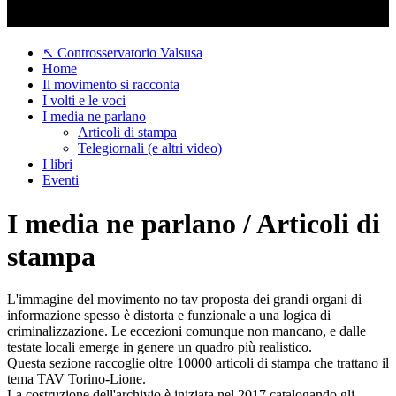
↖ Controsservatorio Valsusa
Home
Il movimento si racconta
I volti e le voci
I media ne parlano
Articoli di stampa
Telegiornali (e altri video)
I libri
Eventi
I media ne parlano / Articoli di
stampa
L'immagine del movimento no tav proposta dei grandi organi di
informazione spesso è distorta e funzionale a una logica di
criminalizzazione. Le eccezioni comunque non mancano, e dalle
testate locali emerge in genere un quadro più realistico.
Questa sezione raccoglie oltre 10000 articoli di stampa che trattano il
tema TAV Torino-Lione.
La costruzione dell'archivio è iniziata nel 2017 catalogando gli