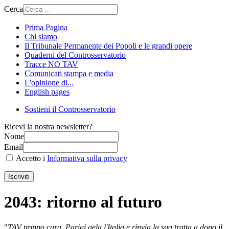
Cerca
Prima Pagina
Chi siamo
Il Tribunale Permanente dei Popoli e le grandi opere
Quaderni del Controsservatorio
Tracce NO TAV
Comunicati stampa e media
L'opinione di...
English pages
Sostieni il Controsservatorio
Ricevi la nostra newsletter?
Nome
Email
Accetto i
Informativa sulla privacy
Iscriviti
2043: ritorno al futuro
"
TAV troppo cara. Parigi gela l'Italia e rinvia la sua tratta a dopo il