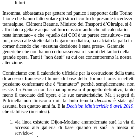
futuri.
Insomma, abbastanza per gettare nel panico i supporter della Torino
Lione che hanno fatto volare gli stracci contro le presunte incertezze
transalpine. Clément Beaune, Ministro dei Trasporti d’Oltralpe, si è
affrettato a gettare acqua sul fuoco assicurando che «il calendario
resta immutato» e che «quello del COI è un parere consultivo» ma
poi, messo alle strette dalla bagarre mediatica, ha calciato la palla in
corner dicendo che «nessuna decisione è stata presa». Garanzie
generiche che non hanno certo rasserenato i sonni dei fautori della
grande opera. Tanti i “non detti” su cui ora concentreremo la nostra
attenzione.
Cominciamo con il calendario ufficiale per la costruzione della tratta
di accesso francese al tunnel di base della Torino Lione: in effetti
possiamo confermare che è “immutato” perché, semplicemente, non
esiste. La Francia non ha mai approvato il progetto definitivo, tanto
meno il tracciato dell’opera e le sue caratteristiche. Ma i segreti di
Pulcinella non finiscono qui: la tanto temuta
decision
è stata già
assunta, ben quattro anni fa. È la
Decision Ministerielle 8 avril 2019
,
che stabilisce (in sintesi):
«la linea esistente Dijon-Modane ammodernata sarà la via di
accesso alla galleria di base quando vi sarà la messa in
servizio»;