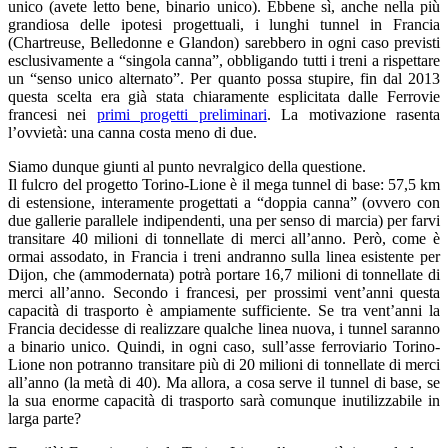
unico (avete letto bene, binario unico). Ebbene sì, anche nella più
grandiosa delle ipotesi progettuali, i lunghi tunnel in Francia
(Chartreuse, Belledonne e Glandon) sarebbero in ogni caso previsti
esclusivamente a “singola canna”, obbligando tutti i treni a rispettare
un “senso unico alternato”. Per quanto possa stupire, fin dal 2013
questa scelta era già stata chiaramente esplicitata dalle Ferrovie
francesi nei
primi progetti preliminari
. La motivazione rasenta
l’ovvietà: una canna costa meno di due.
Siamo dunque giunti al punto nevralgico della questione.
Il fulcro del progetto Torino-Lione è il mega tunnel di base: 57,5 km
di estensione, interamente progettati a “doppia canna” (ovvero con
due gallerie parallele indipendenti, una per senso di marcia) per farvi
transitare 40 milioni di tonnellate di merci all’anno. Però, come è
ormai assodato, in Francia i treni andranno sulla linea esistente per
Dijon, che (ammodernata) potrà portare 16,7 milioni di tonnellate di
merci all’anno. Secondo i francesi, per prossimi vent’anni questa
capacità di trasporto è ampiamente sufficiente. Se tra vent’anni la
Francia decidesse di realizzare qualche linea nuova, i tunnel saranno
a binario unico. Quindi, in ogni caso, sull’asse ferroviario Torino-
Lione non potranno transitare più di 20 milioni di tonnellate di merci
all’anno (la metà di 40). Ma allora, a cosa serve il tunnel di base, se
la sua enorme capacità di trasporto sarà comunque inutilizzabile in
larga parte?