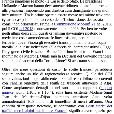
Francia piangono (e molto) le Casse dello Stato. Le presidenze
Hollande e Macron hanno decisamente ridimensionato l’approccio
alla
grandeur
, imponendo una drastica cura dimagrante alle grandi
infrastrutture. Tra le prime opere a essere messe nel mirino troviamo
(guarda caso) la tratta di accesso della Torino-Lione, declassata
come “non prioritaria”. Prima la
Commissione Mobilitè 21
nel 2013,
poi il COI
nel 2018
e nuovamente a inizio 2023. Per ben tre volte
negli ultimi dieci anni, questi organismi governativi ripetono le
medesime cose: ammodernare le linee esistenti, per ora niente
ferrovie nuove. Finora gli esecutivi transalpini hanno fatto “copia-
incolla” di queste indicazioni (alla faccia dei pareri consultivi). Oggi
l’ingegnere civile Elisabeth Borne è il Primo Ministro di Francia
(nominato da Macron). Quale sarà la
Decision
del Governo francese
sulla tratta di acceso della Torino Lione? Si accettano scommesse.
Oltre alle mere questioni di costo, le scelte francesi parrebbero
seguire anche un filo di ragionevolezza tecnica. Quelle del COI
sono valutazioni implacabilmente razionali e terribilmente coerenti
con l’analisi oggettiva della realtà dei trasporti attraverso le Alpi.
Come ampiamente dettagliato nel suo ultimo rapporto (
rapport
annexe
, punti 1.10.3 e 1.10.4), sulla linea esistente Modane-Saint
Jean de Maurienne-Dijon potranno transitare (una volta
ammodernata) 16,8 milioni di tonnellate di merci all’anno. Una
capacità di trasporto notevole, se confrontata con i
dati storici dei
traffici merci alpini tra Italia e Francia
: significa avere spazio per