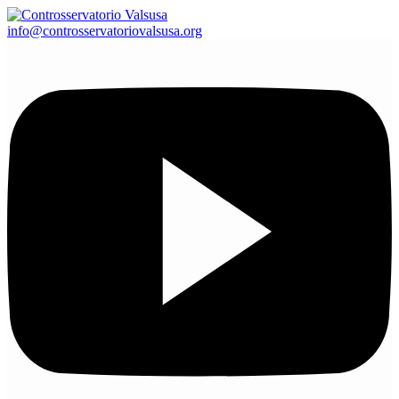
info@controsservatoriovalsusa.org