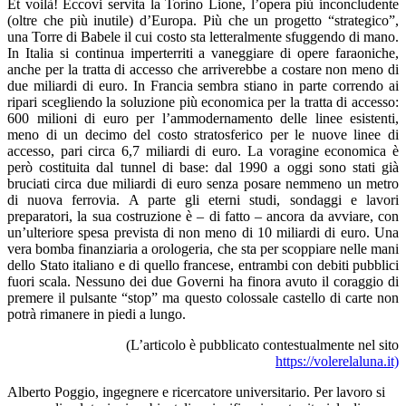
Et voilà! Eccovi servita la Torino Lione, l’opera più inconcludente
(oltre che più inutile) d’Europa. Più che un progetto “strategico”,
una Torre di Babele il cui costo sta letteralmente sfuggendo di mano.
In Italia si continua imperterriti a vaneggiare di opere faraoniche,
anche per la tratta di accesso che arriverebbe a costare non meno di
due miliardi di euro. In Francia sembra stiano in parte correndo ai
ripari scegliendo la soluzione più economica per la tratta di accesso:
600 milioni di euro per l’ammodernamento delle linee esistenti,
meno di un decimo del costo stratosferico per le nuove linee di
accesso, pari circa 6,7 miliardi di euro. La voragine economica è
però costituita dal tunnel di base: dal 1990 a oggi sono stati già
bruciati circa due miliardi di euro senza posare nemmeno un metro
di nuova ferrovia. A parte gli eterni studi, sondaggi e lavori
preparatori, la sua costruzione è – di fatto – ancora da avviare, con
un’ulteriore spesa prevista di non meno di 10 miliardi di euro. Una
vera bomba finanziaria a orologeria, che sta per scoppiare nelle mani
dello Stato italiano e di quello francese, entrambi con debiti pubblici
fuori scala. Nessuno dei due Governi ha finora avuto il coraggio di
premere il pulsante “stop” ma questo colossale castello di carte non
potrà rimanere in piedi a lungo.
(L’articolo è pubblicato contestualmente nel sito
https://volerelaluna.it)
Alberto Poggio, ingegnere e ricercatore universitario. Per lavoro si