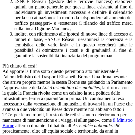
«SNCF Réseau (gestore delle ferrovie francesi) elaborerà
quindi un piano generale per questa linea esistente al fine di
individuare gli investimenti necessari e definire il calendario
per la sua attuazione» in modo da «rispondere all'aumento del
traffico passeggeri» e «sostenere il rilancio del traffico merci
sulla linea Digione-Modane»;
inoltre, con riferimento alle ipotesi di nuove linee di accesso al
tunnel di base, «SNCF Réseau riesaminerà la coerenza e la
tempistica delle varie fasi» e in questo «cercherà tutte le
possibilità di ottimizzare i costi e di gradualità al fine di
garantire la sostenibilità finanziaria del programma».
Più chiaro di così!
Ad apporre la firma sotto questo perentorio atto ministeriale è
l’allora Ministro dei Trasporti Elisabeth Borne. Una firma pesante
che arriva proprio mentre la stessa Borne sta guidando in Parlamento
l’approvazione della
Loi d'orientation des mobilités
, la riforma con
la quale la Francia rivolta come un calzino la sua politica delle
infrastrutture, ferma a quarant’anni prima. Un cambiamento reso
necessario dalla «sensazione di ingiustizia di trovarsi in un Paese che
avanza a due velocità: un Paese dove mentre noi abbiamo fatto i
TGV per le metropoli, il resto delle reti si stanno deteriorando per
mancanza di manutenzione e i viaggi si allungano», come
il Ministro
Borne
afferma durante il dibattito all’
Assemblée nationale
. Più
prosaicamente, oltre all’equità sociale e territoriale, da anni in