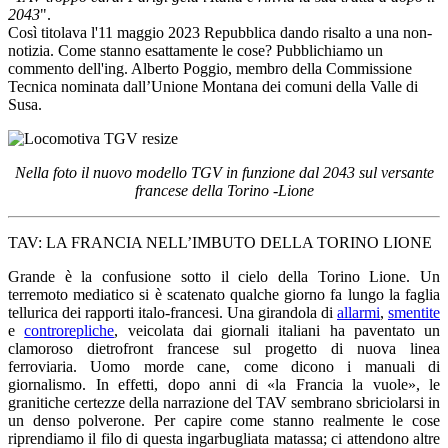
2043
".
Così titolava l'11 maggio 2023 Repubblica dando risalto a una non-
notizia. Come stanno esattamente le cose? Pubblichiamo un
commento dell'ing. Alberto Poggio, membro della Commissione
Tecnica nominata dall’Unione Montana dei comuni della Valle di
Susa.
Nella foto il nuovo modello TGV in funzione dal 2043 sul versante
francese della Torino -Lione
TAV: LA FRANCIA NELL’IMBUTO DELLA TORINO LIONE
Grande è la confusione sotto il cielo della Torino Lione. Un
terremoto mediatico si è scatenato qualche giorno fa lungo la faglia
tellurica dei rapporti italo-francesi. Una girandola di
allarmi
,
smentite
e
controrepliche
, veicolata dai giornali italiani ha paventato un
clamoroso dietrofront francese sul progetto di nuova linea
ferroviaria. Uomo morde cane, come dicono i manuali di
giornalismo. In effetti, dopo anni di «la Francia la vuole», le
granitiche certezze della narrazione del TAV sembrano sbriciolarsi in
un denso polverone. Per capire come stanno realmente le cose
riprendiamo il filo di questa ingarbugliata matassa; ci attendono altre