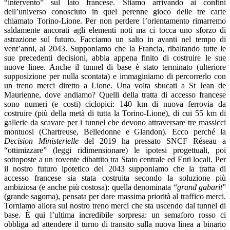
“intervento” sul lato francese. Stiamo arrivando ai confini
dell’universo conosciuto in quel perenne gioco delle tre carte
chiamato Torino-Lione. Per non perdere l’orientamento rimarremo
saldamente ancorati agli elementi noti ma ci tocca uno sforzo di
astrazione sul futuro. Facciamo un salto in avanti nel tempo di
vent’anni, al 2043. Supponiamo che la Francia, ribaltando tutte le
sue precedenti decisioni, abbia appena finito di costruire le sue
nuove linee. Anche il tunnel di base è stato terminato (ulteriore
supposizione per nulla scontata) e immaginiamo di percorrerlo con
un treno merci diretto a Lione. Una volta sbucati a St Jean de
Maurienne, dove andiamo? Quelli della tratta di accesso francese
sono numeri (e costi) ciclopici: 140 km di nuova ferrovia da
costruire (più della metà di tutta la Torino-Lione), di cui 55 km di
gallerie da scavare per i tunnel che devono attraversare tre massicci
montuosi (Chartreuse, Belledonne e Glandon). Ecco perché la
Decision Ministerielle
del 2019 ha pressato SNCF Réseau a
“ottimizzare” (leggi ridimensionare) le ipotesi progettuali, poi
sottoposte a un rovente dibattito tra Stato centrale ed Enti locali. Per
il nostro futuro ipotetico del 2043 supponiamo che la tratta di
accesso francese sia stata costruita secondo la soluzione più
ambiziosa (e anche più costosa): quella denominata “
grand gabarit
”
(grande sagoma), pensata per dare massima priorità al traffico merci.
Torniamo allora sul nostro treno merci che sta uscendo dal tunnel di
base. È qui l’ultima incredibile sorpresa: un semaforo rosso ci
obbliga ad attendere il turno di transito sulla nuova linea a binario