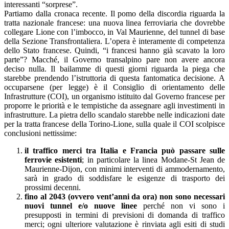
interessanti “sorprese”.
Partiamo dalla cronaca recente. Il pomo della discordia riguarda la
tratta nazionale francese: una nuova linea ferroviaria che dovrebbe
collegare Lione con l’imbocco, in Val Maurienne, del tunnel di base
della Sezione Transfrontaliera. L’opera è interamente di competenza
dello Stato francese. Quindi, “i francesi hanno già scavato la loro
parte”? Macché, il Governo transalpino pare non avere ancora
deciso nulla. Il bailamme di questi giorni riguarda la piega che
starebbe prendendo l’istruttoria di questa fantomatica decisione. A
occuparsene (per legge) è il Consiglio di orientamento delle
Infrastrutture (COI), un organismo istituito dal Governo francese per
proporre le priorità e le tempistiche da assegnare agli investimenti in
infrastrutture. La pietra dello scandalo starebbe nelle indicazioni date
per la tratta francese della Torino-Lione, sulla quale il COI scolpisce
conclusioni nettissime:
il traffico merci tra Italia e Francia può passare sulle
ferrovie esistenti
; in particolare la linea Modane-St Jean de
Maurienne-Dijon, con minimi interventi di ammodernamento,
sarà in grado di soddisfare le esigenze di trasporto dei
prossimi decenni.
fino al 2043 (ovvero vent’anni da ora) non sono necessari
nuovi tunnel e/o nuove linee
perché non vi sono i
presupposti in termini di previsioni di domanda di traffico
merci; ogni ulteriore valutazione è rinviata agli esiti di studi