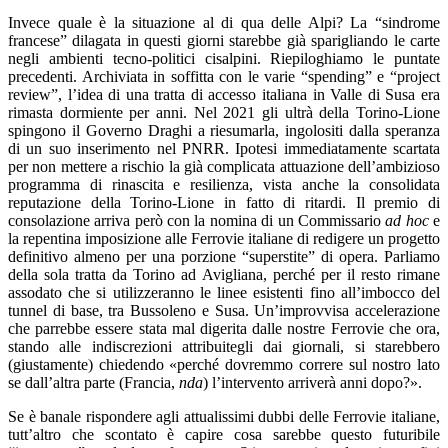
Invece quale è la situazione al di qua delle Alpi? La “sindrome
francese” dilagata in questi giorni starebbe già sparigliando le carte
negli ambienti tecno-politici cisalpini. Riepiloghiamo le puntate
precedenti. Archiviata in soffitta con le varie “spending” e “project
review”, l’idea di una tratta di accesso italiana in Valle di Susa era
rimasta dormiente per anni. Nel 2021 gli ultrà della Torino-Lione
spingono il Governo Draghi a riesumarla, ingolositi dalla speranza
di un suo inserimento nel PNRR. Ipotesi immediatamente scartata
per non mettere a rischio la già complicata attuazione dell’ambizioso
programma di rinascita e resilienza, vista anche la consolidata
reputazione della Torino-Lione in fatto di ritardi. Il premio di
consolazione arriva però con la nomina di un Commissario
ad hoc
e
la repentina imposizione alle Ferrovie italiane di redigere un progetto
definitivo almeno per una porzione “superstite” di opera. Parliamo
della sola tratta da Torino ad Avigliana, perché per il resto rimane
assodato che si utilizzeranno le linee esistenti fino all’imbocco del
tunnel di base, tra Bussoleno e Susa. Un’improvvisa accelerazione
che parrebbe essere stata mal digerita dalle nostre Ferrovie che ora,
stando alle indiscrezioni attribuitegli dai giornali, si starebbero
(giustamente) chiedendo «perché dovremmo correre sul nostro lato
se dall’altra parte (Francia,
nda
) l’intervento arriverà anni dopo?».
Se è banale rispondere agli attualissimi dubbi delle Ferrovie italiane,
tutt’altro che scontato è capire cosa sarebbe questo futuribile