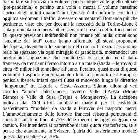
trasportare su ferrovia un volume pari a cinque volte quello attuale
(pre-pandemia) e persino una volta e mezza il volume massimo
storico degli ultimi quarant’anni. Questo è il confronto con ieri e
oggi ma se domani i traffici dovessero aumentare? Domanda più che
pertinente, visto che per decenni la necessità della Torino-Lione è
stata propinata con ipergalattici scenari di crescita del traffico merci.
Di queste previsioni indifendibili non rimane più nulla: ormai sono
“smentite dai fatti” come hanno affermato gli stessi proponenti
dell’opera, diventando lo zimbello del comico Crozza. L’economia
reale ha spazzato via ogni miraggio di grandiosità, mostrandoci una
perdurante stagnazione che caratterizza lo scambio merci italo-
francese, da trent’anni fermo intorno a un totale (strada + ferrovia) di
circa 45 milioni di tonnellate all’anno. Peraltro, quasi metà di questi
volumi di trasporto è notoriamente riferita a scambi tra est Europa e
penisola iberica, infatti questi flussi si muovono lungo la direttrice
“lungomare” tra Liguria e Costa Azzurra. Stiamo allora ai veri
corridoi “alpini” italo-francesi, ovvero Valle d’Aosta (Monte
Bianco) e Valle di Susa (Frejus e Monginevro). La decisione
indicata dal COI offre amplissimi margini per il cosiddetto
trasferimento “modale” da strada a ferrovia del trasporto merci.
L’ammodernamento delle ferrovie francesi esistenti permetterà di
spostare sui treni fino al 75% delle merci che oggi viaggiano su
camion. Per intenderci si tratterebbe di una quota stratosferica, se si
pensa che attualmente in Svizzera (patria del trasferimento modale)
questo dato si attesta al 70%.