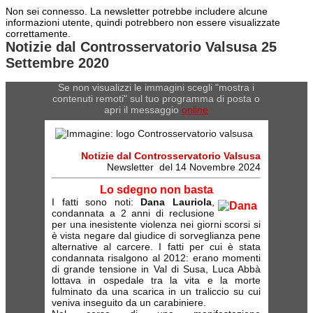
Non sei connesso. La newsletter potrebbe includere alcune
informazioni utente, quindi potrebbero non essere visualizzate
correttamente.
Notizie dal Controsservatorio Valsusa 25
Settembre 2020
Se non visualizzi le immagini scegli "mostra i
contenuti remoti" sul tuo programma di posta o
apri il messaggio
online
Notizie dal Controsservatorio Valsusa
Newsletter del 14 Novembre 2024
Lo sdegno non basta
I fatti sono noti:
Dana Lauriola
,
condannata a 2 anni di reclusione
per una inesistente violenza nei giorni scorsi si
è vista negare dal giudice di sorveglianza pene
alternative al carcere. I fatti per cui è stata
condannata risalgono al 2012: erano momenti
di grande tensione in Val di Susa, Luca Abbà
lottava in ospedale tra la vita e la morte
fulminato da una scarica in un traliccio su cui
veniva inseguito da un carabiniere.