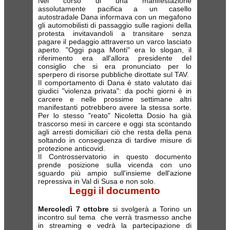
Nel corso di una manifestazione
assolutamente pacifica a un casello
autostradale Dana informava con un megafono
gli automobilisti di passaggio sulle ragioni della
protesta invitavandoli a transitare senza
pagare il pedaggio attraverso un varco lasciato
aperto. "Oggi paga Monti" era lo slogan, il
riferimento era all'allora presidente del
consiglio che si era pronunciato per lo
sperpero di risorse pubbliche dirottate sul TAV.
Il comportamento di Dana è stato valutato dai
giudici "violenza privata": da pochi giorni è in
carcere e nelle prossime settimane altri
manifestanti potrebbero avere la stessa sorte.
Per lo stesso "reato" Nicoletta Dosio ha già
trascorso mesi in carcere e oggi sta scontando
agli arresti domiciliari ciò che resta della pena
soltando in conseguenza di tardive misure di
protezione anticovid.
Il Controsservatorio in questo documento
prende posizione sulla vicenda con uno
sguardo più ampio sull'insieme dell'azione
repressiva in Val di Susa e non solo.
Leggi il documento
Mercoledì 7 ottobre
si svolgerà a Torino un
incontro sul tema che verrà trasmesso anche
in streaming e vedrà la partecipazione di