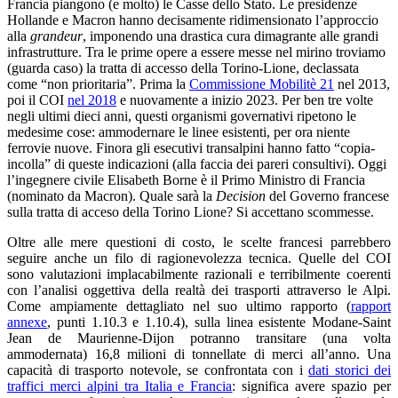
Francia piangono (e molto) le Casse dello Stato. Le presidenze
Hollande e Macron hanno decisamente ridimensionato l’approccio
alla
grandeur
, imponendo una drastica cura dimagrante alle grandi
infrastrutture. Tra le prime opere a essere messe nel mirino troviamo
(guarda caso) la tratta di accesso della Torino-Lione, declassata
come “non prioritaria”. Prima la
Commissione Mobilitè 21
nel 2013,
poi il COI
nel 2018
e nuovamente a inizio 2023. Per ben tre volte
negli ultimi dieci anni, questi organismi governativi ripetono le
medesime cose: ammodernare le linee esistenti, per ora niente
ferrovie nuove. Finora gli esecutivi transalpini hanno fatto “copia-
incolla” di queste indicazioni (alla faccia dei pareri consultivi). Oggi
l’ingegnere civile Elisabeth Borne è il Primo Ministro di Francia
(nominato da Macron). Quale sarà la
Decision
del Governo francese
sulla tratta di acceso della Torino Lione? Si accettano scommesse.
Oltre alle mere questioni di costo, le scelte francesi parrebbero
seguire anche un filo di ragionevolezza tecnica. Quelle del COI
sono valutazioni implacabilmente razionali e terribilmente coerenti
con l’analisi oggettiva della realtà dei trasporti attraverso le Alpi.
Come ampiamente dettagliato nel suo ultimo rapporto (
rapport
annexe
, punti 1.10.3 e 1.10.4), sulla linea esistente Modane-Saint
Jean de Maurienne-Dijon potranno transitare (una volta
ammodernata) 16,8 milioni di tonnellate di merci all’anno. Una
capacità di trasporto notevole, se confrontata con i
dati storici dei
traffici merci alpini tra Italia e Francia
: significa avere spazio per