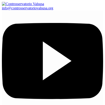
info@controsservatoriovalsusa.org