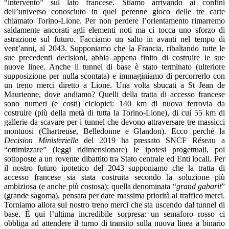
“intervento” sul lato francese. Stiamo arrivando ai confini
dell’universo conosciuto in quel perenne gioco delle tre carte
chiamato Torino-Lione. Per non perdere l’orientamento rimarremo
saldamente ancorati agli elementi noti ma ci tocca uno sforzo di
astrazione sul futuro. Facciamo un salto in avanti nel tempo di
vent’anni, al 2043. Supponiamo che la Francia, ribaltando tutte le
sue precedenti decisioni, abbia appena finito di costruire le sue
nuove linee. Anche il tunnel di base è stato terminato (ulteriore
supposizione per nulla scontata) e immaginiamo di percorrerlo con
un treno merci diretto a Lione. Una volta sbucati a St Jean de
Maurienne, dove andiamo? Quelli della tratta di accesso francese
sono numeri (e costi) ciclopici: 140 km di nuova ferrovia da
costruire (più della metà di tutta la Torino-Lione), di cui 55 km di
gallerie da scavare per i tunnel che devono attraversare tre massicci
montuosi (Chartreuse, Belledonne e Glandon). Ecco perché la
Decision Ministerielle
del 2019 ha pressato SNCF Réseau a
“ottimizzare” (leggi ridimensionare) le ipotesi progettuali, poi
sottoposte a un rovente dibattito tra Stato centrale ed Enti locali. Per
il nostro futuro ipotetico del 2043 supponiamo che la tratta di
accesso francese sia stata costruita secondo la soluzione più
ambiziosa (e anche più costosa): quella denominata “
grand gabarit
”
(grande sagoma), pensata per dare massima priorità al traffico merci.
Torniamo allora sul nostro treno merci che sta uscendo dal tunnel di
base. È qui l’ultima incredibile sorpresa: un semaforo rosso ci
obbliga ad attendere il turno di transito sulla nuova linea a binario