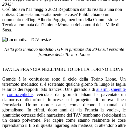
2043
".
Così titolava l'11 maggio 2023 Repubblica dando risalto a una non-
notizia. Come stanno esattamente le cose? Pubblichiamo un
commento dell'ing. Alberto Poggio, membro della Commissione
Tecnica nominata dall’Unione Montana dei comuni della Valle di
Susa.
Nella foto il nuovo modello TGV in funzione dal 2043 sul versante
francese della Torino -Lione
TAV: LA FRANCIA NELL’IMBUTO DELLA TORINO LIONE
Grande è la confusione sotto il cielo della Torino Lione. Un
terremoto mediatico si è scatenato qualche giorno fa lungo la faglia
tellurica dei rapporti italo-francesi. Una girandola di
allarmi
,
smentite
e
controrepliche
, veicolata dai giornali italiani ha paventato un
clamoroso dietrofront francese sul progetto di nuova linea
ferroviaria. Uomo morde cane, come dicono i manuali di
giornalismo. In effetti, dopo anni di «la Francia la vuole», le
granitiche certezze della narrazione del TAV sembrano sbriciolarsi in
un denso polverone. Per capire come stanno realmente le cose
riprendiamo il filo di questa ingarbugliata matassa; ci attendono altre