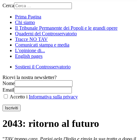
Cerca
Prima Pagina
Chi siamo
Il Tribunale Permanente dei Popoli e le grandi opere
Quaderni del Controsservatorio
Tracce NO TAV
Comunicati stampa e media
L'opinione di...
English pages
Sostieni il Controsservatorio
Ricevi la nostra newsletter?
Nome
Email
Accetto i
Informativa sulla privacy
Iscriviti
2043: ritorno al futuro
"
TAV troppo cara. Parigi gela l'Italia e rinvia la sua tratta a dopo il