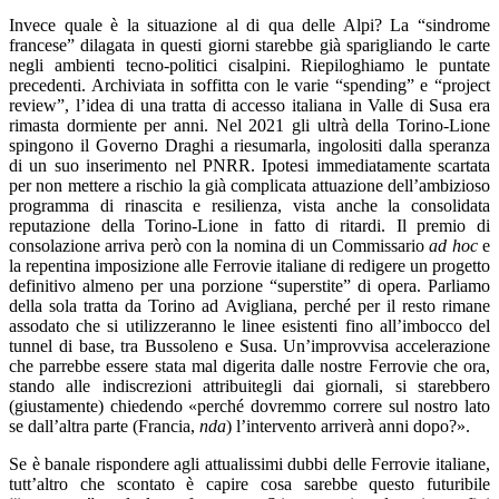
Invece quale è la situazione al di qua delle Alpi? La “sindrome
francese” dilagata in questi giorni starebbe già sparigliando le carte
negli ambienti tecno-politici cisalpini. Riepiloghiamo le puntate
precedenti. Archiviata in soffitta con le varie “spending” e “project
review”, l’idea di una tratta di accesso italiana in Valle di Susa era
rimasta dormiente per anni. Nel 2021 gli ultrà della Torino-Lione
spingono il Governo Draghi a riesumarla, ingolositi dalla speranza
di un suo inserimento nel PNRR. Ipotesi immediatamente scartata
per non mettere a rischio la già complicata attuazione dell’ambizioso
programma di rinascita e resilienza, vista anche la consolidata
reputazione della Torino-Lione in fatto di ritardi. Il premio di
consolazione arriva però con la nomina di un Commissario
ad hoc
e
la repentina imposizione alle Ferrovie italiane di redigere un progetto
definitivo almeno per una porzione “superstite” di opera. Parliamo
della sola tratta da Torino ad Avigliana, perché per il resto rimane
assodato che si utilizzeranno le linee esistenti fino all’imbocco del
tunnel di base, tra Bussoleno e Susa. Un’improvvisa accelerazione
che parrebbe essere stata mal digerita dalle nostre Ferrovie che ora,
stando alle indiscrezioni attribuitegli dai giornali, si starebbero
(giustamente) chiedendo «perché dovremmo correre sul nostro lato
se dall’altra parte (Francia,
nda
) l’intervento arriverà anni dopo?».
Se è banale rispondere agli attualissimi dubbi delle Ferrovie italiane,
tutt’altro che scontato è capire cosa sarebbe questo futuribile