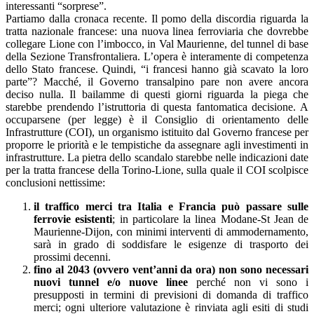
interessanti “sorprese”.
Partiamo dalla cronaca recente. Il pomo della discordia riguarda la
tratta nazionale francese: una nuova linea ferroviaria che dovrebbe
collegare Lione con l’imbocco, in Val Maurienne, del tunnel di base
della Sezione Transfrontaliera. L’opera è interamente di competenza
dello Stato francese. Quindi, “i francesi hanno già scavato la loro
parte”? Macché, il Governo transalpino pare non avere ancora
deciso nulla. Il bailamme di questi giorni riguarda la piega che
starebbe prendendo l’istruttoria di questa fantomatica decisione. A
occuparsene (per legge) è il Consiglio di orientamento delle
Infrastrutture (COI), un organismo istituito dal Governo francese per
proporre le priorità e le tempistiche da assegnare agli investimenti in
infrastrutture. La pietra dello scandalo starebbe nelle indicazioni date
per la tratta francese della Torino-Lione, sulla quale il COI scolpisce
conclusioni nettissime:
il traffico merci tra Italia e Francia può passare sulle
ferrovie esistenti
; in particolare la linea Modane-St Jean de
Maurienne-Dijon, con minimi interventi di ammodernamento,
sarà in grado di soddisfare le esigenze di trasporto dei
prossimi decenni.
fino al 2043 (ovvero vent’anni da ora) non sono necessari
nuovi tunnel e/o nuove linee
perché non vi sono i
presupposti in termini di previsioni di domanda di traffico
merci; ogni ulteriore valutazione è rinviata agli esiti di studi