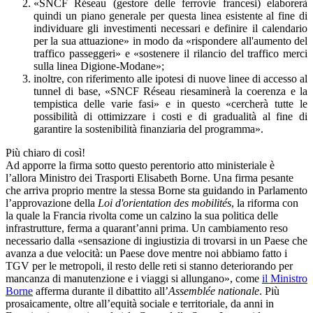
«SNCF Réseau (gestore delle ferrovie francesi) elaborerà
quindi un piano generale per questa linea esistente al fine di
individuare gli investimenti necessari e definire il calendario
per la sua attuazione» in modo da «rispondere all'aumento del
traffico passeggeri» e «sostenere il rilancio del traffico merci
sulla linea Digione-Modane»;
inoltre, con riferimento alle ipotesi di nuove linee di accesso al
tunnel di base, «SNCF Réseau riesaminerà la coerenza e la
tempistica delle varie fasi» e in questo «cercherà tutte le
possibilità di ottimizzare i costi e di gradualità al fine di
garantire la sostenibilità finanziaria del programma».
Più chiaro di così!
Ad apporre la firma sotto questo perentorio atto ministeriale è
l’allora Ministro dei Trasporti Elisabeth Borne. Una firma pesante
che arriva proprio mentre la stessa Borne sta guidando in Parlamento
l’approvazione della
Loi d'orientation des mobilités
, la riforma con
la quale la Francia rivolta come un calzino la sua politica delle
infrastrutture, ferma a quarant’anni prima. Un cambiamento reso
necessario dalla «sensazione di ingiustizia di trovarsi in un Paese che
avanza a due velocità: un Paese dove mentre noi abbiamo fatto i
TGV per le metropoli, il resto delle reti si stanno deteriorando per
mancanza di manutenzione e i viaggi si allungano», come
il Ministro
Borne
afferma durante il dibattito all’
Assemblée nationale
. Più
prosaicamente, oltre all’equità sociale e territoriale, da anni in