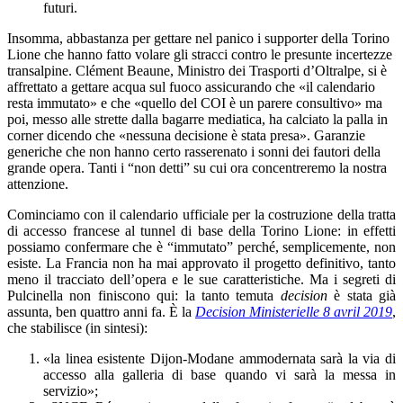
futuri.
Insomma, abbastanza per gettare nel panico i supporter della Torino
Lione che hanno fatto volare gli stracci contro le presunte incertezze
transalpine. Clément Beaune, Ministro dei Trasporti d’Oltralpe, si è
affrettato a gettare acqua sul fuoco assicurando che «il calendario
resta immutato» e che «quello del COI è un parere consultivo» ma
poi, messo alle strette dalla bagarre mediatica, ha calciato la palla in
corner dicendo che «nessuna decisione è stata presa». Garanzie
generiche che non hanno certo rasserenato i sonni dei fautori della
grande opera. Tanti i “non detti” su cui ora concentreremo la nostra
attenzione.
Cominciamo con il calendario ufficiale per la costruzione della tratta
di accesso francese al tunnel di base della Torino Lione: in effetti
possiamo confermare che è “immutato” perché, semplicemente, non
esiste. La Francia non ha mai approvato il progetto definitivo, tanto
meno il tracciato dell’opera e le sue caratteristiche. Ma i segreti di
Pulcinella non finiscono qui: la tanto temuta
decision
è stata già
assunta, ben quattro anni fa. È la
Decision Ministerielle 8 avril 2019
,
che stabilisce (in sintesi):
«la linea esistente Dijon-Modane ammodernata sarà la via di
accesso alla galleria di base quando vi sarà la messa in
servizio»;