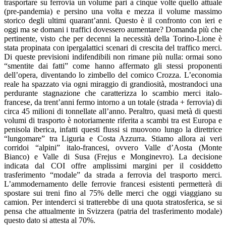
trasportare su ferrovia un volume pari a cinque volte quello attuale
(pre-pandemia) e persino una volta e mezza il volume massimo
storico degli ultimi quarant’anni. Questo è il confronto con ieri e
oggi ma se domani i traffici dovessero aumentare? Domanda più che
pertinente, visto che per decenni la necessità della Torino-Lione è
stata propinata con ipergalattici scenari di crescita del traffico merci.
Di queste previsioni indifendibili non rimane più nulla: ormai sono
“smentite dai fatti” come hanno affermato gli stessi proponenti
dell’opera, diventando lo zimbello del comico Crozza. L’economia
reale ha spazzato via ogni miraggio di grandiosità, mostrandoci una
perdurante stagnazione che caratterizza lo scambio merci italo-
francese, da trent’anni fermo intorno a un totale (strada + ferrovia) di
circa 45 milioni di tonnellate all’anno. Peraltro, quasi metà di questi
volumi di trasporto è notoriamente riferita a scambi tra est Europa e
penisola iberica, infatti questi flussi si muovono lungo la direttrice
“lungomare” tra Liguria e Costa Azzurra. Stiamo allora ai veri
corridoi “alpini” italo-francesi, ovvero Valle d’Aosta (Monte
Bianco) e Valle di Susa (Frejus e Monginevro). La decisione
indicata dal COI offre amplissimi margini per il cosiddetto
trasferimento “modale” da strada a ferrovia del trasporto merci.
L’ammodernamento delle ferrovie francesi esistenti permetterà di
spostare sui treni fino al 75% delle merci che oggi viaggiano su
camion. Per intenderci si tratterebbe di una quota stratosferica, se si
pensa che attualmente in Svizzera (patria del trasferimento modale)
questo dato si attesta al 70%.