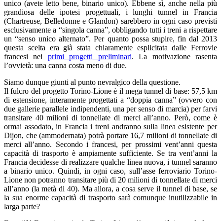
unico (avete letto bene, binario unico). Ebbene sì, anche nella più
grandiosa delle ipotesi progettuali, i lunghi tunnel in Francia
(Chartreuse, Belledonne e Glandon) sarebbero in ogni caso previsti
esclusivamente a “singola canna”, obbligando tutti i treni a rispettare
un “senso unico alternato”. Per quanto possa stupire, fin dal 2013
questa scelta era già stata chiaramente esplicitata dalle Ferrovie
francesi nei
primi progetti preliminari
. La motivazione rasenta
l’ovvietà: una canna costa meno di due.
Siamo dunque giunti al punto nevralgico della questione.
Il fulcro del progetto Torino-Lione è il mega tunnel di base: 57,5 km
di estensione, interamente progettati a “doppia canna” (ovvero con
due gallerie parallele indipendenti, una per senso di marcia) per farvi
transitare 40 milioni di tonnellate di merci all’anno. Però, come è
ormai assodato, in Francia i treni andranno sulla linea esistente per
Dijon, che (ammodernata) potrà portare 16,7 milioni di tonnellate di
merci all’anno. Secondo i francesi, per prossimi vent’anni questa
capacità di trasporto è ampiamente sufficiente. Se tra vent’anni la
Francia decidesse di realizzare qualche linea nuova, i tunnel saranno
a binario unico. Quindi, in ogni caso, sull’asse ferroviario Torino-
Lione non potranno transitare più di 20 milioni di tonnellate di merci
all’anno (la metà di 40). Ma allora, a cosa serve il tunnel di base, se
la sua enorme capacità di trasporto sarà comunque inutilizzabile in
larga parte?