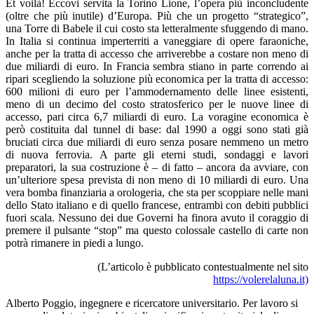
Et voilà! Eccovi servita la Torino Lione, l’opera più inconcludente
(oltre che più inutile) d’Europa. Più che un progetto “strategico”,
una Torre di Babele il cui costo sta letteralmente sfuggendo di mano.
In Italia si continua imperterriti a vaneggiare di opere faraoniche,
anche per la tratta di accesso che arriverebbe a costare non meno di
due miliardi di euro. In Francia sembra stiano in parte correndo ai
ripari scegliendo la soluzione più economica per la tratta di accesso:
600 milioni di euro per l’ammodernamento delle linee esistenti,
meno di un decimo del costo stratosferico per le nuove linee di
accesso, pari circa 6,7 miliardi di euro. La voragine economica è
però costituita dal tunnel di base: dal 1990 a oggi sono stati già
bruciati circa due miliardi di euro senza posare nemmeno un metro
di nuova ferrovia. A parte gli eterni studi, sondaggi e lavori
preparatori, la sua costruzione è – di fatto – ancora da avviare, con
un’ulteriore spesa prevista di non meno di 10 miliardi di euro. Una
vera bomba finanziaria a orologeria, che sta per scoppiare nelle mani
dello Stato italiano e di quello francese, entrambi con debiti pubblici
fuori scala. Nessuno dei due Governi ha finora avuto il coraggio di
premere il pulsante “stop” ma questo colossale castello di carte non
potrà rimanere in piedi a lungo.
(L’articolo è pubblicato contestualmente nel sito
https://volerelaluna.it)
Alberto Poggio, ingegnere e ricercatore universitario. Per lavoro si